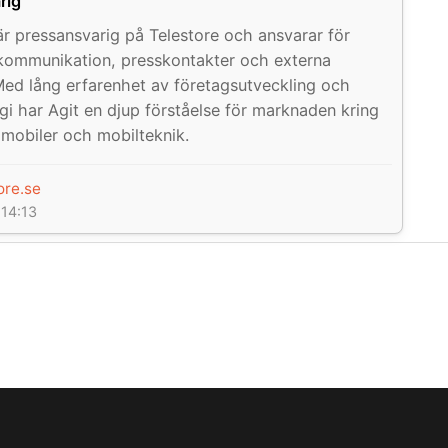
rig
är pressansvarig på Telestore och ansvarar för
kommunikation, presskontakter och externa
 Med lång erfarenhet av företagsutveckling och
egi har Agit en djup förståelse för marknaden kring
mobiler och mobilteknik.
ore.se
14:13