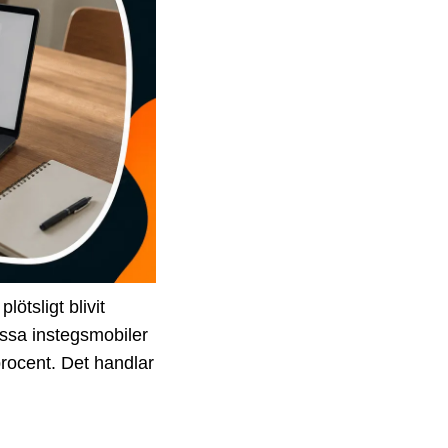
ötsligt blivit
issa instegsmobiler
procent. Det handlar