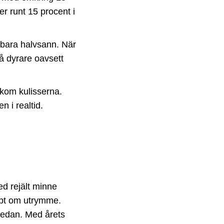
r runt 15 procent i
 bara halvsann. När
så dyrare oavsett
akom kulisserna.
n i realtid.
ed rejält minne
appt om utrymme.
sedan. Med årets