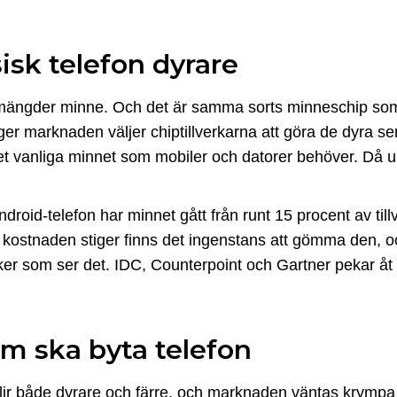
isk telefon dyrare
mängder minne. Och det är samma sorts minneschip som si
 marknaden väljer chiptillverkarna att göra de dyra s
 det vanliga minnet som mobiler och datorer behöver. Då u
ndroid-telefon har minnet gått från runt 15 procent av ti
l av kostnaden stiger finns det ingenstans att gömma den, 
iker som ser det. IDC, Counterpoint och Gartner pekar å
om ska byta telefon
ir både dyrare och färre, och marknaden väntas krymp