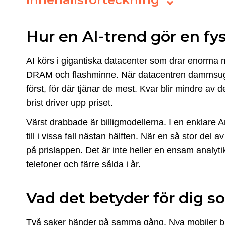
Hur en AI-trend gör en fys
AI körs i gigantiska datacenter som drar enorma 
DRAM och flashminne. När datacentren dammsuger
först, för där tjänar de mest. Kvar blir mindre av
brist driver upp priset.
Värst drabbade är billigmodellerna. I en enklare A
till i vissa fall nästan hälften. När en så stor de
på prislappen. Det är inte heller en ensam analyt
telefoner och färre sålda i år.
Vad det betyder för dig s
Två saker händer på samma gång. Nya mobiler bl