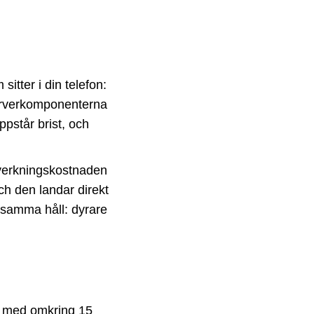
tter i din telefon:
erverkomponenterna
ppstår brist, och
llverkningskostnaden
och den landar direkt
t samma håll: dyrare
a med omkring 15