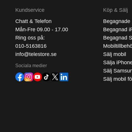
Kundservice
Köp & Sälj
Chatt & Telefon
Begagnade 
Mån-Fre 09.00 - 17.00
Begagnad i
Ring oss på:
Begagnad 
010-5163816
Mobiltillbeh
info@telestore.se
Sälj mobil
Sälja iPhon
Sociala medier
Sälj Samsu
Sälj mobil f