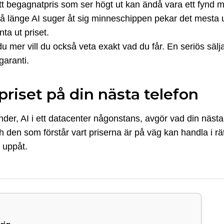
ett begagnatpris som ser högt ut kan ändå vara ett fynd 
å länge AI suger åt sig minneschippen pekar det mesta
nta ut priset.
u mer vill du också veta exakt vad du får. En seriös sälj
garanti.
riset på din nästa telefon
nder, AI i ett datacenter någonstans, avgör vad din nästa
en som förstår vart priserna är på väg kan handla i rätt 
 uppåt.