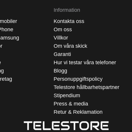
Information
mobiler
Kontakta oss
Phone
Om oss
Samsung
Villkor
ör
Om våra skick
Garanti
e
Hur vi testar våra telefoner
ng
Blogg
öretag
Personuppgiftspolicy
Telestore hållbarhetspartner
Stipendium
Press & media
Retur & Reklamation