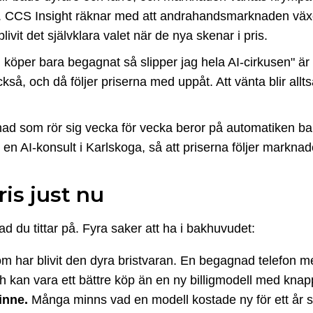
gnat. CCS Insight räknar med att andrahandsmarknaden växe
livit det självklara valet när de nya skenar i pris.
öper bara begagnat så slipper jag hela AI-cirkusen" är
också, och då följer priserna med uppåt. Att vänta blir allt
rknad som rör sig vecka för vecka beror på automatiken b
, en AI-konsult i Karlskoga, så att priserna följer marknade
is just nu
ad du tittar på. Fyra saker att ha i bakhuvudet:
m har blivit den dyra bristvaran. En begagnad telefon m
 och kan vara ett bättre köp än en ny billigmodell med kn
inne.
Många minns vad en modell kostade ny för ett år 