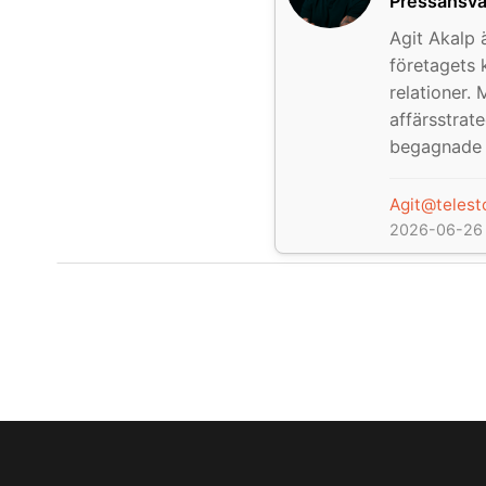
Pressansva
Agit Akalp 
företagets 
relationer.
affärsstrat
begagnade 
Agit@telest
2026-06-26 