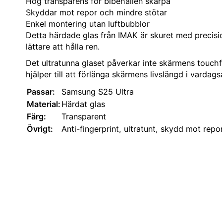
Hög transparens för bibehållen skärpa
Skyddar mot repor och mindre stötar
Enkel montering utan luftbubblor
Detta härdade glas från IMAK är skuret med precisi
lättare att hålla ren.
Det ultratunna glaset påverkar inte skärmens touchfu
hjälper till att förlänga skärmens livslängd i vardag
Passar:
Samsung S25 Ultra
Material:
Härdat glas
Färg:
Transparent
Övrigt:
Anti-fingerprint, ultratunt, skydd mot repo