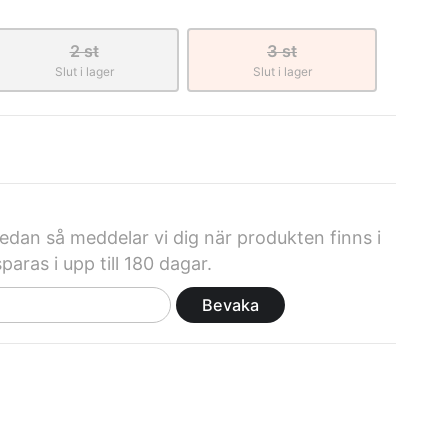
2 st
3 st
Slut i lager
Slut i lager
dan så meddelar vi dig när produkten finns i
paras i upp till 180 dagar.
Bevaka