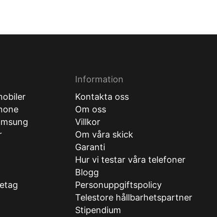
Information
obiler
Kontakta oss
hone
Om oss
amsung
Villkor
r
Om våra skick
Garanti
Hur vi testar våra telefoner
g
Blogg
retag
Personuppgiftspolicy
Telestore hållbarhetspartner
Stipendium