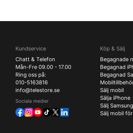
Kundservice
Köp & Sälj
Chatt & Telefon
Begagnade m
Mån-Fre 09.00 - 17.00
Begagnad iP
Ring oss på:
Begagnad S
010-5163816
Mobiltillbehö
info@telestore.se
Sälj mobil
Sälja iPhone
Sociala medier
Sälj Samsun
Sälj mobil fö