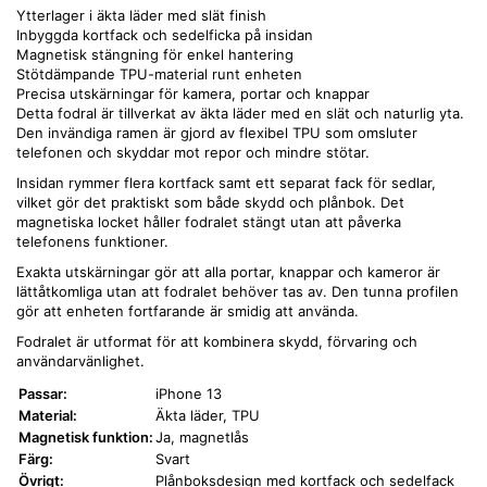
Ytterlager i äkta läder med slät finish
Inbyggda kortfack och sedelficka på insidan
Magnetisk stängning för enkel hantering
Stötdämpande TPU-material runt enheten
Precisa utskärningar för kamera, portar och knappar
Detta fodral är tillverkat av äkta läder med en slät och naturlig yta.
Den invändiga ramen är gjord av flexibel TPU som omsluter
telefonen och skyddar mot repor och mindre stötar.
Insidan rymmer flera kortfack samt ett separat fack för sedlar,
vilket gör det praktiskt som både skydd och plånbok. Det
magnetiska locket håller fodralet stängt utan att påverka
telefonens funktioner.
Exakta utskärningar gör att alla portar, knappar och kameror är
lättåtkomliga utan att fodralet behöver tas av. Den tunna profilen
gör att enheten fortfarande är smidig att använda.
Fodralet är utformat för att kombinera skydd, förvaring och
användarvänlighet.
Passar:
iPhone 13
Material:
Äkta läder, TPU
Magnetisk funktion:
Ja, magnetlås
Färg:
Svart
Övrigt:
Plånboksdesign med kortfack och sedelfack