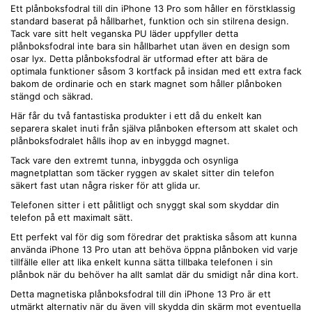
Ett plånboksfodral till din iPhone 13 Pro som håller en förstklassig
standard baserat på hållbarhet, funktion och sin stilrena design.
Tack vare sitt helt veganska PU läder uppfyller detta
plånboksfodral inte bara sin hållbarhet utan även en design som
osar lyx. Detta plånboksfodral är utformad efter att bära de
optimala funktioner såsom 3 kortfack på insidan med ett extra fack
bakom de ordinarie och en stark magnet som håller plånboken
stängd och säkrad.
Här får du två fantastiska produkter i ett då du enkelt kan
separera skalet inuti från själva plånboken eftersom att skalet och
plånboksfodralet hålls ihop av en inbyggd magnet.
Tack vare den extremt tunna, inbyggda och osynliga
magnetplattan som täcker ryggen av skalet sitter din telefon
säkert fast utan några risker för att glida ur.
Telefonen sitter i ett pålitligt och snyggt skal som skyddar din
telefon på ett maximalt sätt.
Ett perfekt val för dig som föredrar det praktiska såsom att kunna
använda iPhone 13 Pro utan att behöva öppna plånboken vid varje
tillfälle eller att lika enkelt kunna sätta tillbaka telefonen i sin
plånbok när du behöver ha allt samlat där du smidigt når dina kort.
Detta magnetiska plånboksfodral till din iPhone 13 Pro är ett
utmärkt alternativ när du även vill skydda din skärm mot eventuella