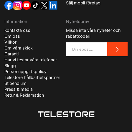
Sälj mobil företag
Information
Nyhetsbrev
Kontakta oss
Missa inte våra nyheter och
Om oss
rabattkoder!
Villkor
Om våra skick
Garanti
Hur vi testar våra telefoner
Blogg
Personuppgiftspolicy
Telestore hållbarhetspartner
Stipendium
Press & media
Retur & Reklamation