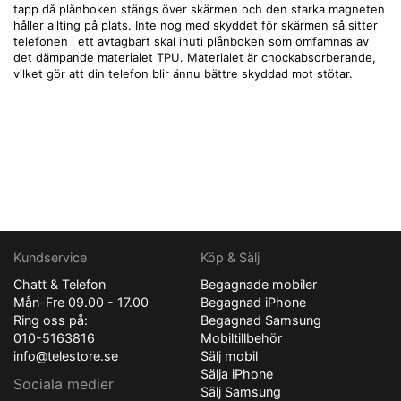
tapp då plånboken stängs över skärmen och den starka magneten
håller allting på plats. Inte nog med skyddet för skärmen så sitter
telefonen i ett avtagbart skal inuti plånboken som omfamnas av
det dämpande materialet TPU. Materialet är chockabsorberande,
vilket gör att din telefon blir ännu bättre skyddad mot stötar.
Kundservice
Köp & Sälj
Chatt & Telefon
Begagnade mobiler
Mån-Fre 09.00 - 17.00
Begagnad iPhone
Ring oss på:
Begagnad Samsung
010-5163816
Mobiltillbehör
info@telestore.se
Sälj mobil
Sälja iPhone
Sociala medier
Sälj Samsung