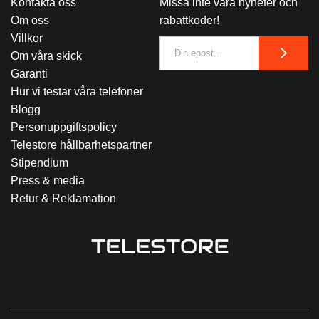
Kontakta oss
Missa inte våra nyheter och
Om oss
rabattkoder!
Villkor
Om våra skick
Garanti
Hur vi testar våra telefoner
Blogg
Personuppgiftspolicy
Telestore hållbarhetspartner
Stipendium
Press & media
Retur & Reklamation