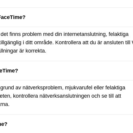
 FaceTime?
et finns problem med din internetanslutning, felaktiga
illgänglig i ditt område. Kontrollera att du är ansluten till
llningar är korrekta.
ceTime?
rund av nätverksproblem, mjukvarufel eller felaktiga
eten, kontrollera nätverksanslutningen och se till att
arna.
me?