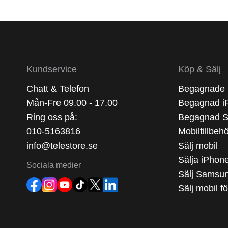
Kundservice
Köp & Sälj
Chatt & Telefon
Begagnade 
Mån-Fre 09.00 - 17.00
Begagnad i
Ring oss på:
Begagnad 
010-5163816
Mobiltillbeh
info@telestore.se
Sälj mobil
Sälja iPhon
Sociala medier
Sälj Samsu
Sälj mobil f