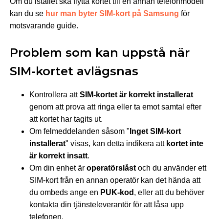
Om du istället ska flytta kortet till en annan telefonmodell
kan du se
hur man byter SIM-kort på Samsung
för
motsvarande guide.
Problem som kan uppstå när
SIM-kortet avlägsnas
Kontrollera att
SIM-kortet är korrekt installerat
genom att prova att ringa eller ta emot samtal efter
att kortet har tagits ut.
Om felmeddelanden såsom "
Inget SIM-kort
installerat
" visas, kan detta indikera att
kortet inte
är korrekt insatt
.
Om din enhet är
operatörslåst
och du använder ett
SIM-kort från en annan operatör kan det hända att
du ombeds ange en
PUK-kod
, eller att du behöver
kontakta din tjänsteleverantör för att låsa upp
telefonen.