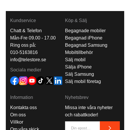
Kundservice
Köp & Sälj
Chatt & Telefon
Begagnade mobiler
Mån-Fre 09.00 - 17.00
Begagnad iPhone
Ring oss på:
Begagnad Samsung
010-5163816
Mobiltillbehör
info@telestore.se
Sälj mobil
Sälja iPhone
Sociala medier
Sälj Samsung
Sälj mobil företag
Information
Nyhetsbrev
Kontakta oss
Missa inte våra nyheter
Om oss
och rabattkoder!
Villkor
Om våra skick