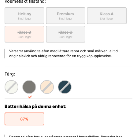
Kosmetiskt tillstånd:
Helt ny
Premium
Klass A
Slut i lager
Slut i lager
Slut i lager
Klass B
Klass C
Slut i lager
Slut i lager
Varsamt använd telefon med lättare repor och små märken, alltid i
originalskick och aldrig renoverad för en trygg köpupplevelse.
Färg:
Batterihälsa på denna enhet:
87%
Denna telefon har ovanstående procent i batterihälsa. Batteriet har