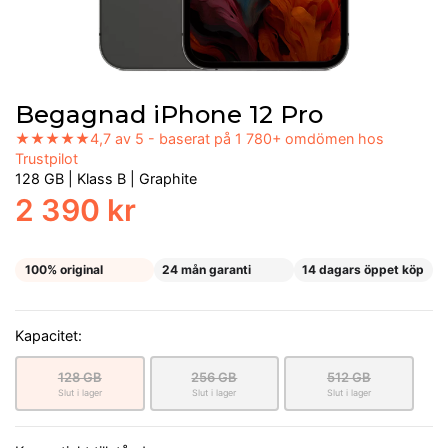
Begagnad iPhone 12 Pro
★★★★★
4,7 av 5 - baserat på 1 780+ omdömen hos
Trustpilot
128 GB
|
Klass B
|
Graphite
2 390 kr
100% original
24 mån garanti
14 dagars öppet köp
Kapacitet:
128 GB
256 GB
512 GB
Slut i lager
Slut i lager
Slut i lager