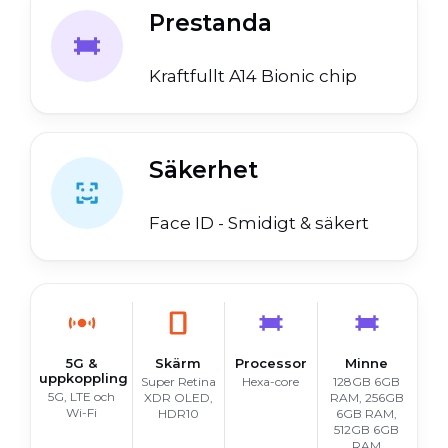
Prestanda
Kraftfullt A14 Bionic chip
Säkerhet
Face ID - Smidigt & säkert
5G &
Skärm
Processor
Minne
uppkoppling
Super Retina
Hexa-core
128GB 6GB
5G, LTE och
XDR OLED,
RAM, 256GB
Wi-Fi
HDR10
6GB RAM,
512GB 6GB
RAM