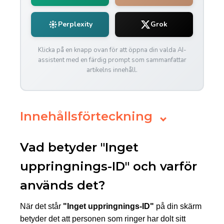
Perplexity
Grok
Klicka på en knapp ovan för att öppna din valda AI-
assistent med en färdig prompt som sammanfattar
artikelns innehåll.
Innehållsförteckning
Vad betyder "Inget
uppringnings-ID" och varför
används det?
När det står
"Inget uppringnings-ID"
på din skärm
betyder det att personen som ringer har dolt sitt