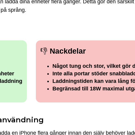
ladda dina enheter flera gånger. Detta gör den särskilt
 på språng.
👎
Nackdelar
Något tung och stor, vilket gör
nheter
Inte alla portar stöder snabbla
laddning
Laddningstiden kan vara lång för
Begränsad till 18W maximal ut
 användning
da en iPhone flera gånger innan den själv behöver lad