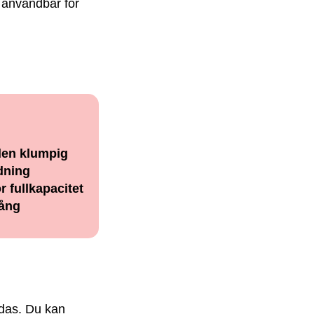
 användbar för
 den klumpig
ddning
 fullkapacitet
gång
das. Du kan