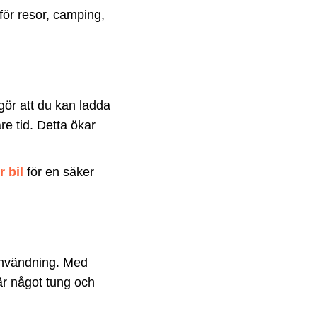
för resor, camping,
ör att du kan ladda
e tid. Detta ökar
r bil
för en säker
användning. Med
är något tung och