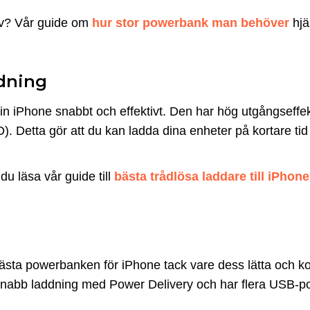
ov? Vår guide om
hur stor powerbank man behöver
hjäl
ddning
Phone snabbt och effektivt. Den har hög utgångseffekt
). Detta gör att du kan ladda dina enheter på kortare ti
u läsa vår guide till
bästa trådlösa laddare till iPhone
ta powerbanken för iPhone tack vare dess lätta och k
snabb laddning med Power Delivery och har flera USB-port