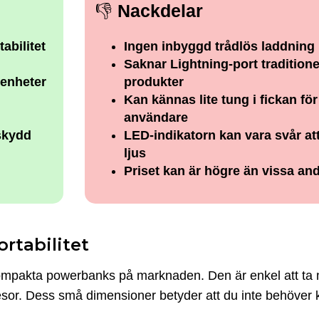
👎
Nackdelar
abilitet
Ingen inbyggd trådlös laddning
Saknar Lightning-port traditionel
 enheter
produkter
Kan kännas lite tung i fickan för
användare
skydd
LED-indikatorn kan vara svår att 
ljus
Priset kan är högre än vissa and
rtabilitet
akta powerbanks på marknaden. Den är enkel att ta me
r resor. Dess små dimensioner betyder att du inte behöve