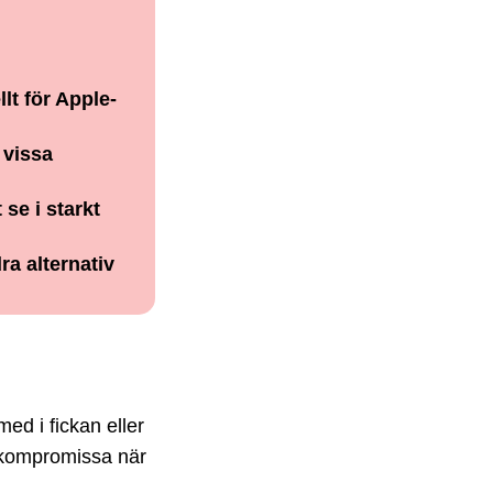
lt för Apple-
 vissa
se i starkt
ra alternativ
d i fickan eller
r kompromissa när