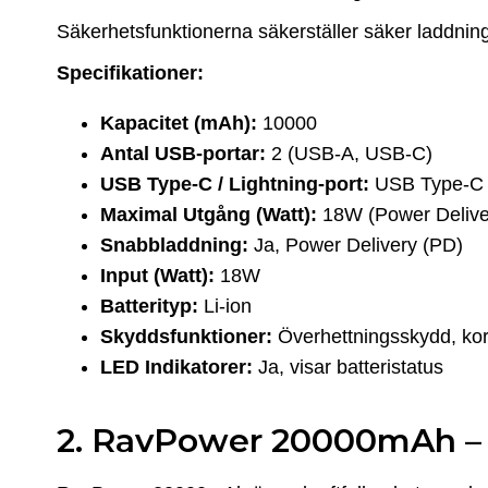
Säkerhetsfunktionerna säkerställer säker laddning, 
Specifikationer:
Kapacitet (mAh):
10000
Antal USB-portar:
2 (USB-A, USB-C)
USB Type-C / Lightning-port:
USB Type-C f
Maximal Utgång (Watt):
18W (Power Delive
Snabbladdning:
Ja, Power Delivery (PD)
Input (Watt):
18W
Batterityp:
Li-ion
Skyddsfunktioner:
Överhettningsskydd, kor
LED Indikatorer:
Ja, visar batteristatus
2. RavPower 20000mAh – K