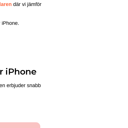
daren
där vi jämför
r iPhone.
r iPhone
den erbjuder snabb