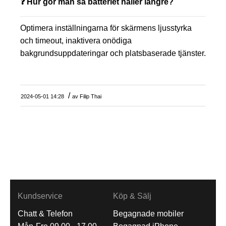
❓ Hur gör man så batteriet håller längre?
Optimera inställningarna för skärmens ljusstyrka
och timeout, inaktivera onödiga
bakgrundsuppdateringar och platsbaserade tjänster.
/
2024-05-01 14:28
av
Filip Thai
Kundservice
Köp & Sälj
Chatt & Telefon
Begagnade mobiler