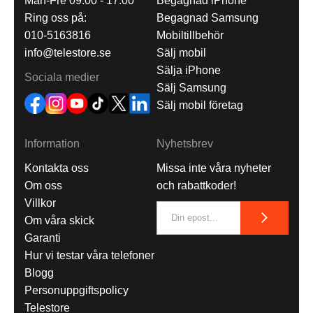
Mån-Fre 09.00 - 17.00
Begagnad iPhone
Ring oss på:
Begagnad Samsung
010-5163816
Mobiltillbehör
info@telestore.se
Sälj mobil
Sälja iPhone
Sociala medier
Sälj Samsung
Sälj mobil företag
Information
Nyhetsbrev
Kontakta oss
Missa inte våra nyheter
Om oss
och rabattkoder!
Villkor
Om våra skick
Garanti
Hur vi testar våra telefoner
Blogg
Personuppgiftspolicy
Telestore