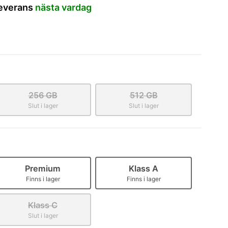
leverans
nästa vardag
256 GB
512 GB
Slut i lager
Slut i lager
Premium
Klass A
Finns i lager
Finns i lager
Klass C
Slut i lager