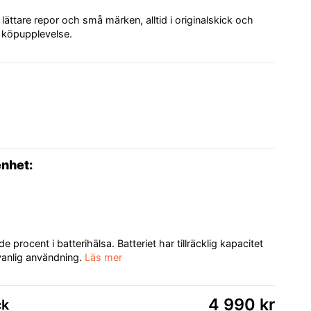
ättare repor och små märken, alltid i originalskick och
g köpupplevelse.
enhet:
procent i batterihälsa. Batteriet har tillräcklig kapacitet
 vanlig användning.
Läs mer
4 990 kr
ck