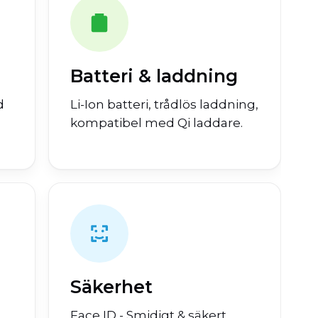
Batteri & laddning
d
Li-Ion batteri, trådlös laddning,
kompatibel med Qi laddare.
Säkerhet
Face ID - Smidigt & säkert