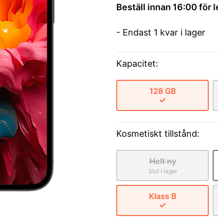
Beställ innan 16:00 för 
- Endast 1 kvar i lager
Kapacitet:
128 GB
Kosmetiskt tillstånd:
Helt ny
Slut i lager
Klass B