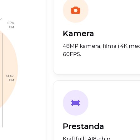
Kamera
48MP kamera, filma i 4K me
60FPS.
Prestanda
Kraftfullt A18-chip