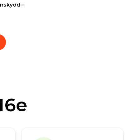
mskydd -
16e