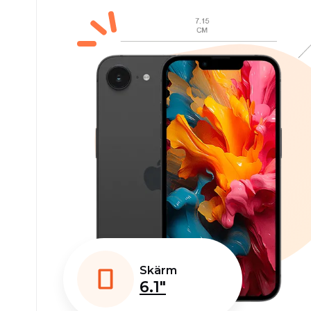
Skärm
6.1"