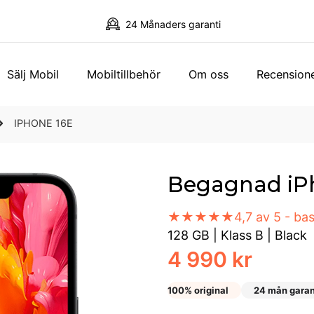
24 Månaders garanti
Sälj Mobil
Mobiltillbehör
Om oss
Recension
IPHONE 16E
Begagnad iP
★★★★★
4,7 av 5 - b
128 GB
|
Klass B
|
Black
4 990 kr
100% original
24 mån garan