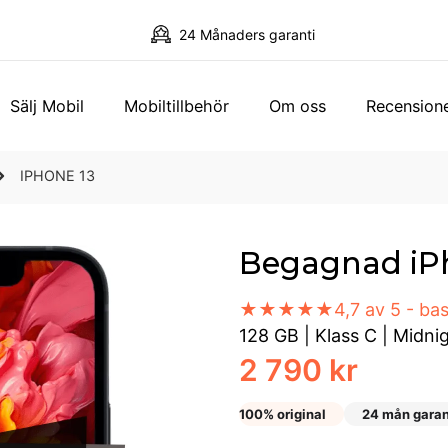
24 Månaders garanti
Sälj Mobil
Mobiltillbehör
Om oss
Recension
IPHONE 13
Begagnad iP
★★★★★
4,7 av 5 - b
128 GB
|
Klass C
|
Midni
2 790 kr
100% original
24 mån garan