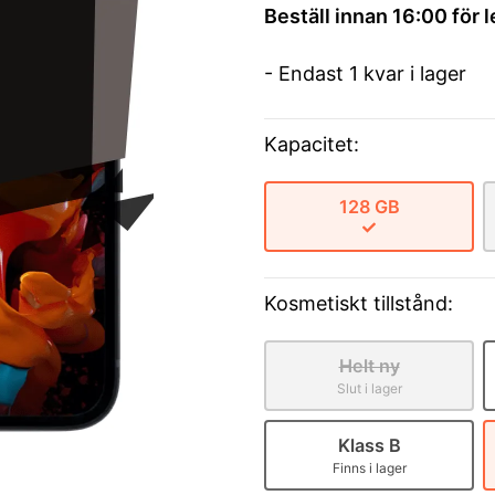
Beställ innan 16:00 för 
- Endast 1 kvar i lager
Kapacitet:
128 GB
Kosmetiskt tillstånd:
Helt ny
Slut i lager
Klass B
Finns i lager