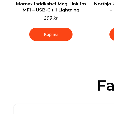
Momax laddkabel Mag-Link 1m
Northjo 
MFI – USB-C till Lightning
–
299 kr
Köp nu
Fa