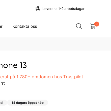
Leverans 1-2 arbetsdagar
0
er
Kontakta oss
hone 13
aserat på 1 780+ omdömen hos Trustpilot
ght
ti
14 dagars öppet köp