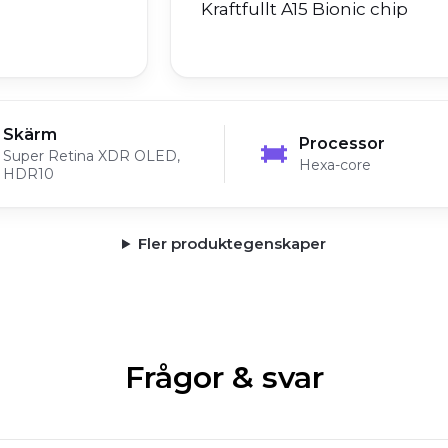
Kraftfullt A15 Bionic chip
Skärm
Processor
Super Retina XDR OLED,
Hexa-core
HDR10
Fler produktegenskaper
Frågor & svar