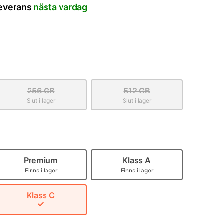
leverans
nästa vardag
256 GB
512 GB
Slut i lager
Slut i lager
Premium
Klass A
Finns i lager
Finns i lager
Klass C