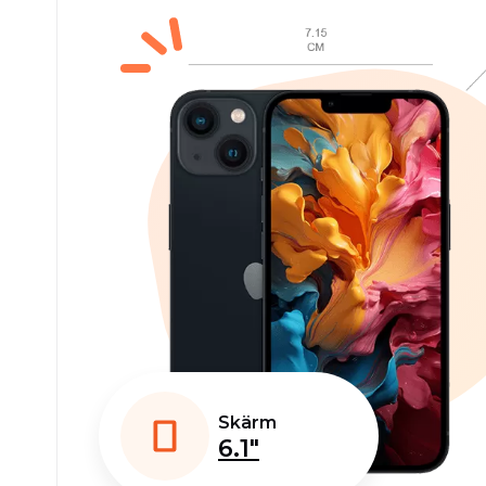
Skärm
6.1"