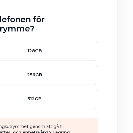
lefonen för
utrymme?
128GB
256GB
512GB
ingsutrymmet genom att gå till:
Batteri och enhetsvård > Lagring