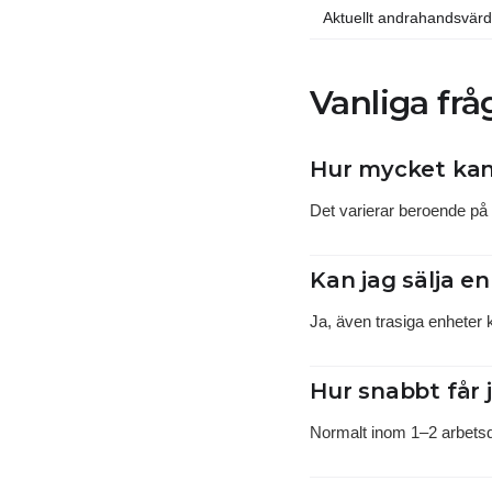
Aktuellt andrahandsvär
Vanliga frå
Hur mycket kan
Det varierar beroende på l
Kan jag sälja e
Ja, även trasiga enheter kö
Hur snabbt får 
Normalt inom 1–2 arbetsdag