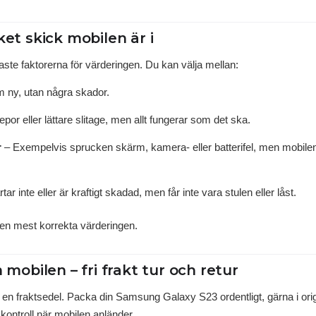
ket skick mobilen är i
aste faktorerna för värderingen. Du kan välja mellan:
 ny, utan några skador.
por eller lättare slitage, men allt fungerar som det ska.
r
– Exempelvis sprucken skärm, kamera- eller batterifel, men mobilen
tar inte eller är kraftigt skadad, men får inte vara stulen eller låst.
den mest korrekta värderingen.
n mobilen – fri frakt tur och retur
du en fraktsedel. Packa din Samsung Galaxy S23 ordentligt, gärna i or
g kontroll när mobilen anländer.