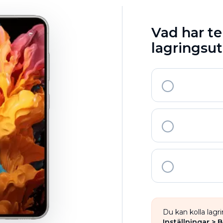
Vad har te
lagrings
Du kan kolla lagr
Inställningar > 