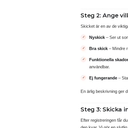
Steg 2: Ange vil
Skicket är en av de viktig
Nyskick
– Ser ut som
Bra skick
– Mindre re
Funktionella skado
användbar.
Ej fungerande
– Star
En ärlig beskrivning ger 
Steg 3: Skicka i
Efter registreringen får 
den kvar. Vi gör en slutli