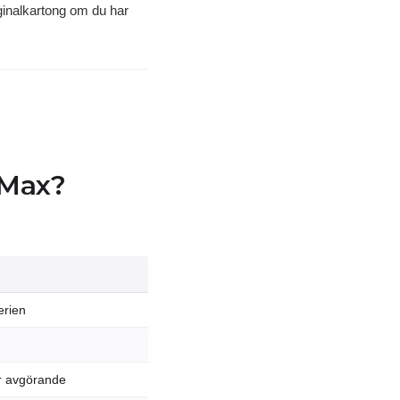
iginalkartong om du har
 Max?
erien
är avgörande