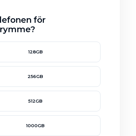
lefonen för
utrymme?
128GB
256GB
512GB
1000GB