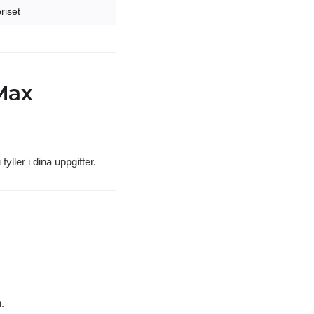
riset
 Max
yller i dina uppgifter.
.