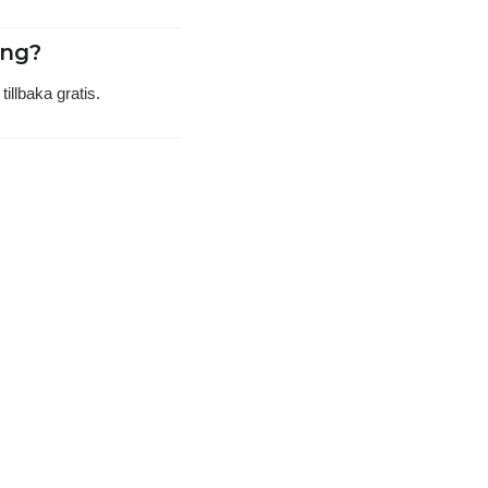
ing?
illbaka gratis.