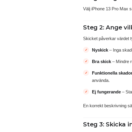
Välj iPhone 13 Pro Max sam
Steg 2: Ange vil
Skicket påverkar värdet ty
Nyskick
– Inga skado
Bra skick
– Mindre re
Funktionella skado
använda.
Ej fungerande
– Star
En korrekt beskrivning sä
Steg 3: Skicka i