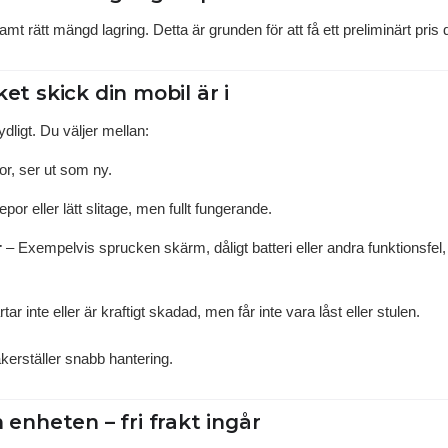
t rätt mängd lagring. Detta är grunden för att få ett preliminärt pris d
ket skick din mobil är i
dligt. Du väljer mellan:
r, ser ut som ny.
por eller lätt slitage, men fullt fungerande.
r
– Exempelvis sprucken skärm, dåligt batteri eller andra funktionsfel
tar inte eller är kraftigt skadad, men får inte vara låst eller stulen.
kerställer snabb hantering.
n enheten – fri frakt ingår