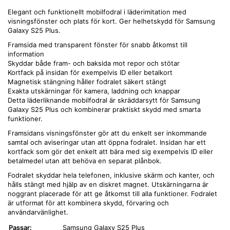
Elegant och funktionellt mobilfodral i läderimitation med
visningsfönster och plats för kort. Ger helhetskydd för Samsung
Galaxy S25 Plus.
Framsida med transparent fönster för snabb åtkomst till
information
Skyddar både fram- och baksida mot repor och stötar
Kortfack på insidan för exempelvis ID eller betalkort
Magnetisk stängning håller fodralet säkert stängt
Exakta utskärningar för kamera, laddning och knappar
Detta läderliknande mobilfodral är skräddarsytt för Samsung
Galaxy S25 Plus och kombinerar praktiskt skydd med smarta
funktioner.
Framsidans visningsfönster gör att du enkelt ser inkommande
samtal och aviseringar utan att öppna fodralet. Insidan har ett
kortfack som gör det enkelt att bära med sig exempelvis ID eller
betalmedel utan att behöva en separat plånbok.
Fodralet skyddar hela telefonen, inklusive skärm och kanter, och
hålls stängt med hjälp av en diskret magnet. Utskärningarna är
noggrant placerade för att ge åtkomst till alla funktioner. Fodralet
är utformat för att kombinera skydd, förvaring och
användarvänlighet.
Passar:
Samsung Galaxy S25 Plus