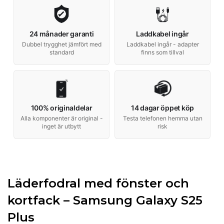
24 månader garanti
Laddkabel ingår
Dubbel trygghet jämfört med
Laddkabel ingår - adapter
standard
finns som tillval
100% originaldelar
14 dagar öppet köp
Alla komponenter är original -
Testa telefonen hemma utan
inget är utbytt
risk
Läderfodral med fönster och
kortfack – Samsung Galaxy S25
Plus