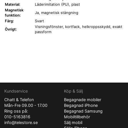
Material:
Läderimitation (PU), plast
Magnetisk
Ja, magnetisk stängning
funktion:
Färg:
Svart
Visningsfönster, kortfack, helkroppsskydd, exakt
Övrigt:
passform
Kundservice
Köp & Sälj
Chatt & Telefon
Begagnade mobiler
Mån-Fre 09.00 - 17.00
Begagnad iPhone
Ring oss på:
Begagnad Samsung
010-5163816
Mobiltillbehör
info@telestore.se
Sälj mobil