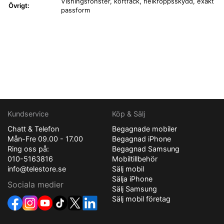
Visningsfönster, kortfack, helkroppsskydd, exakt
Övrigt:
passform
Kundservice
Köp & Sälj
Chatt & Telefon
Begagnade mobiler
Mån-Fre 09.00 - 17.00
Begagnad iPhone
Ring oss på:
Begagnad Samsung
010-5163816
Mobiltillbehör
info@telestore.se
Sälj mobil
Sälja iPhone
Sociala medier
Sälj Samsung
Sälj mobil företag