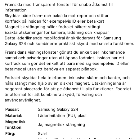
Framsida med transparent fönster för snabb åtkomst till
information
Skyddar både fram- och baksida mot repor och stötar
Kortfack på insidan för exempelvis ID eller betalkort
Magnetisk stängning håller fodralet säkert stängt
Exakta utskärningar för kamera, laddning och knappar
Detta läderliknande mobilfodral är skräddarsytt för Samsung
Galaxy S24 och kombinerar praktiskt skydd med smarta funktioner.
Framsidans visningsfönster gör att du enkelt ser inkommande
samtal och aviseringar utan att öppna fodralet. Insidan har ett
kortfack som gör det enkelt att bära med sig exempelvis ID eller
betalmedel utan att behöva en separat plånbok.
Fodralet skyddar hela telefonen, inklusive skärm och kanter, och
hålls stängt med hjälp av en diskret magnet. Utskärningarna är
noggrant placerade för att ge åtkomst till alla funktioner. Fodralet
är utformat för att kombinera skydd, förvaring och
användarvänlighet.
Passar:
Samsung Galaxy S24
Material:
Läderimitation (PU), plast
Magnetisk
Ja, magnetisk stängning
funktion:
Färg:
Svart