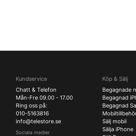
Kundservice
Köp & Sälj
Chatt & Telefon
Begagnade m
Mån-Fre 09.00 - 17.00
Begagnad iP
Ring oss på:
Begagnad S
010-5163816
Mobiltillbehö
info@telestore.se
Sälj mobil
Sälja iPhone
Sociala medier