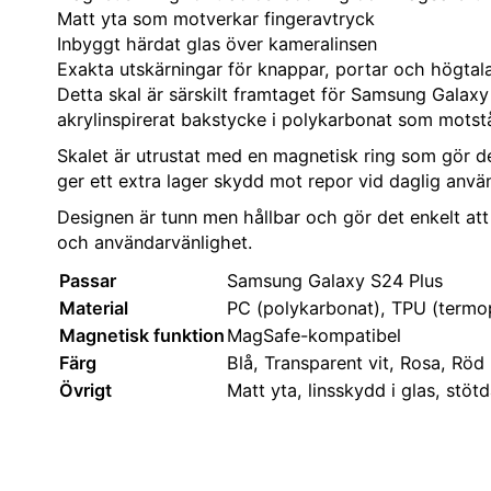
Matt yta som motverkar fingeravtryck
Inbyggt härdat glas över kameralinsen
Exakta utskärningar för knappar, portar och högtal
Detta skal är särskilt framtaget för Samsung Galax
akrylinspirerat bakstycke i polykarbonat som motstå
Skalet är utrustat med en magnetisk ring som gör de
ger ett extra lager skydd mot repor vid daglig anvä
Designen är tunn men hållbar och gör det enkelt att 
och användarvänlighet.
Passar
Samsung Galaxy S24 Plus
Material
PC (polykarbonat), TPU (termop
Magnetisk funktion
MagSafe-kompatibel
Färg
Blå, Transparent vit, Rosa, Röd
Övrigt
Matt yta, linsskydd i glas, stö