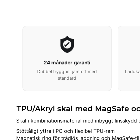
24 månader garanti
Dubbel trygghet jämfört med
Laddkab
standard
TPU/Akryl skal med MagSafe oc
Skal i kombinationsmaterial med inbyggt linsskydd o
Stöttåligt yttre i PC och flexibel TPU-ram
Magnetisk ring för trådlös laddning och MagSafe-ti