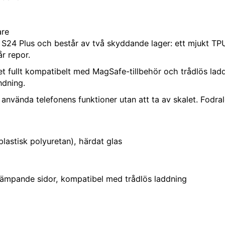
are
y S24 Plus och består av två skyddande lager: ett mjukt TP
r repor.
t fullt kompatibelt med MagSafe-tillbehör och trådlös ladd
ndning.
använda telefonens funktioner utan att ta av skalet. Fodra
lastisk polyuretan), härdat glas
tdämpande sidor, kompatibel med trådlös laddning