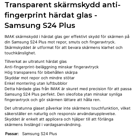
Transparent skärmskydd anti-
fingerprint härdat glas -
Samsung S24 Plus
IMAK skärmskydd i härdat glas ger effektivt skydd för skärmen på
din Samsung S24 Plus mot repor, smuts och fingeravtryck.
Skärmskyddet är utformat för att bevara skärmens klarhet och
touchkänslighet.
Tillverkat av ultratunt härdat glas
Anti-fingerprint-beläggning minskar fingeravtryck
Hög transparens för bibehållen skärpa
Skyddar mot repor och mindre stötar
Enkel montering utan luftbubblor
Detta härdade glas från IMAK är skuret med precision för att passa
Samsung S24 Plus perfekt. Den oleofoba ytan minskar synliga
fingeravtryck och gör skärmen lättare att hålla ren.
Det ultratunna glaset påverkar inte skärmens touchfunktion, vilket
säkerställer en naturlig och responsiv användarupplevelse.
Skyddet är enkelt att applicera och hjälper till att förlänga
skärmens livslängd i vardagsanvändning.
Passar:
Samsung S24 Plus