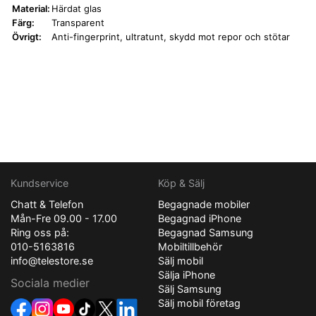
Material:
Härdat glas
Färg:
Transparent
Övrigt:
Anti-fingerprint, ultratunt, skydd mot repor och stötar
Kundservice
Köp & Sälj
Chatt & Telefon
Begagnade mobiler
Mån-Fre 09.00 - 17.00
Begagnad iPhone
Ring oss på:
Begagnad Samsung
010-5163816
Mobiltillbehör
info@telestore.se
Sälj mobil
Sälja iPhone
Sociala medier
Sälj Samsung
Sälj mobil företag