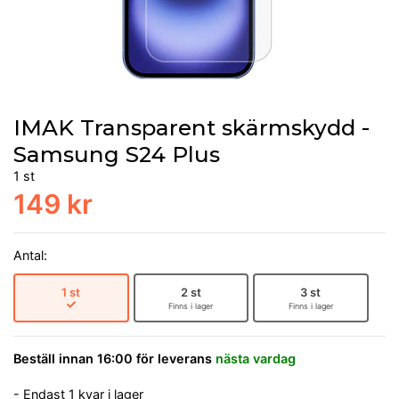
IMAK Transparent skärmskydd -
Samsung S24 Plus
1 st
149 kr
Antal:
1 st
2 st
3 st
Finns i lager
Finns i lager
Beställ innan 16:00 för leverans
nästa vardag
- Endast 1 kvar i lager