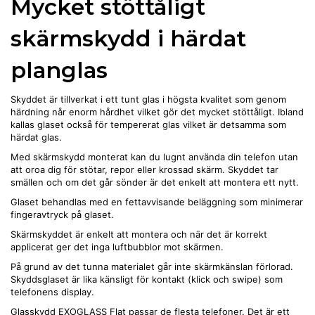
Mycket stöttåligt
skärmskydd i härdat
planglas
Skyddet är tillverkat i ett tunt glas i högsta kvalitet som genom
härdning når enorm hårdhet vilket gör det mycket stöttåligt. Ibland
kallas glaset också för tempererat glas vilket är detsamma som
härdat glas.
Med skärmskydd monterat kan du lugnt använda din telefon utan
att oroa dig för stötar, repor eller krossad skärm. Skyddet tar
smällen och om det går sönder är det enkelt att montera ett nytt.
Glaset behandlas med en fettavvisande beläggning som minimerar
fingeravtryck på glaset.
Skärmskyddet är enkelt att montera och när det är korrekt
applicerat ger det inga luftbubblor mot skärmen.
På grund av det tunna materialet går inte skärmkänslan förlorad.
Skyddsglaset är lika känsligt för kontakt (klick och swipe) som
telefonens display.
Glasskydd EXOGLASS Flat passar de flesta telefoner. Det är ett