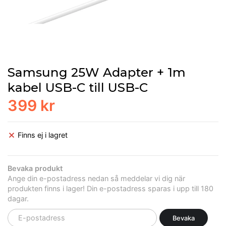
Samsung 25W Adapter + 1m
kabel USB-C till USB-C
399 kr
Finns ej i lagret
Bevaka produkt
Ange din e-postadress nedan så meddelar vi dig när
produkten finns i lager! Din e-postadress sparas i upp till 180
dagar.
Bevaka