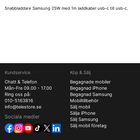
Snabbladdare Samsung 25W med 1m laddkabel usb-c till usb-c.
Kundservice
Köp & Sälj
Chatt & Telefon
Begagnade mobiler
Mån-Fre 09.00 - 17.00
Begagnad iPhone
Ring oss på:
Begagnad Samsung
010-5163816
Mobiltillbehör
info@telestore.se
Sälj mobil
Sälja iPhone
Sociala medier
Sälj Samsung
Sälj mobil företag