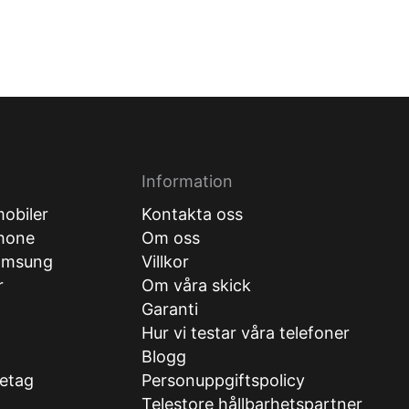
Information
obiler
Kontakta oss
hone
Om oss
amsung
Villkor
r
Om våra skick
Garanti
Hur vi testar våra telefoner
g
Blogg
retag
Personuppgiftspolicy
Telestore hållbarhetspartner