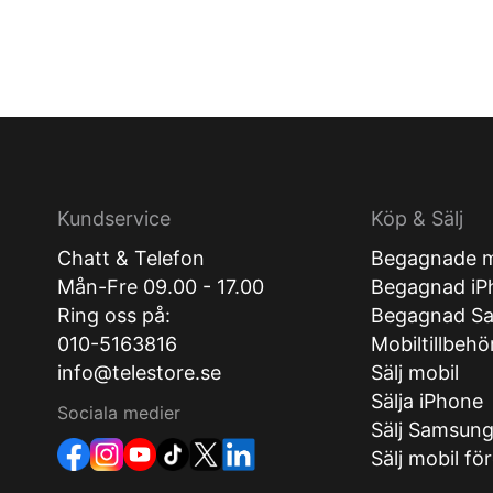
Kundservice
Köp & Sälj
Chatt & Telefon
Begagnade m
Mån-Fre 09.00 - 17.00
Begagnad iP
Ring oss på:
Begagnad S
010-5163816
Mobiltillbehö
info@telestore.se
Sälj mobil
Sälja iPhone
Sociala medier
Sälj Samsun
Sälj mobil fö