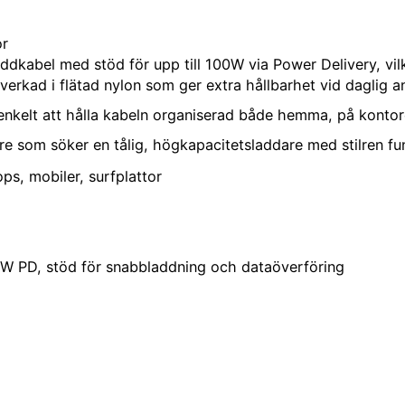
or
dkabel med stöd för upp till 100W via Power Delivery, vilk
verkad i flätad nylon som ger extra hållbarhet vid daglig 
enkelt att hålla kabeln organiserad både hemma, på kontore
e som söker en tålig, högkapacitetsladdare med stilren fun
ps, mobiler, surfplattor
0W PD, stöd för snabbladdning och dataöverföring