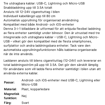
Tre utdragbara kablar: USB-C, Lightning och Micro-USB
Snabbladdning upp till 3.5A totalt
Ansluts till 12–24V cigarettuttag i bilen
Individuell kabellängd upp till 80 cm
Automatisk upprullning för organiserad användning
Kompatibel med både Android- och iOS-enheter
Denna 3-i-1 billaddare är utformad för att erbjuda flexibel laddning
av flera enheter samtidigt under bilresor. Den är utrustad med tre
integrerade och utdragbara kablar – USB-C, Lightning och Micro-
USB – vilket gör den kompatibel med de flesta smartphones,
surfplattor och andra laddningsbara enheter. Tack vare den
automatiska upprullningsfunktionen hålls kablarna organiserade
när de inte används.
Laddaren ansluts till bilens cigarettuttag (12–24V) och levererar en
total laddningsström på upp till 3.5A. Det gör den särskilt lämplig
för användare som vill ladda flera enheter samtidigt i bilen utan att
använda externa kablar.
Android- och iOS-enheter med USB-C, Lightning eller
Passar:
Micro-USB
Material:
Plast, kopparledare
Magnetisk
Nej
funktion:
Färg:
Svart