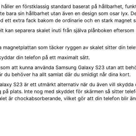
åller en förstklassig standard baserat på hållbarhet, funkti
te bara sin hållbarhet utan även en design som osar lyx. De
ed ett extra fack bakom de ordinarie och en stark magnet 
elt kan separera skalet inuti från själva plånboken eftersom
agnetplattan som täcker ryggen av skalet sitter din telefon
skyddar din telefon på ett maximalt sätt.
såsom att kunna använda Samsung Galaxy S23 utan att behöva 
är du behöver ha allt samlat där du smidigt når dina kort.
alaxy S23 är ett utmärkt alternativ när du även vill skydd
 på plats. Inte nog med skyddet för skärmen så sitter telef
t är chockabsorberande, vilket gör att din telefon blir än