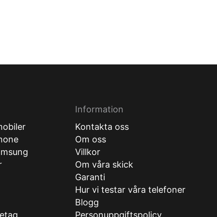
Information
obiler
Kontakta oss
hone
Om oss
amsung
Villkor
r
Om våra skick
Garanti
Hur vi testar våra telefoner
g
Blogg
retag
Personuppgiftspolicy