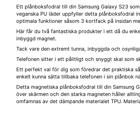
Ett plånboksfodral till din Samsung Galaxy S23 som h
veganska PU läder uppfyller detta plånboksfodral in
optimala funktioner såsom 3 kortfack på insidan m
Här får du två fantastiska produkter i ett då du enk
inbyggd magnet.
Tack vare den extremt tunna, inbyggda och osynliga m
Telefonen sitter i ett pålitligt och snyggt skal som 
Ett perfekt val för dig som föredrar det praktiska 
enkelt kunna sätta tillbaka telefonen i sin plånbok n
Detta magnetiska plånboksfodral till din Samsung G
över skärmen och den starka magneten håller allting
omfamnas av det dämpande materialet TPU. Materiale