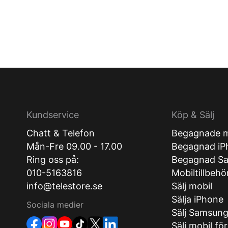
Kundservice
Köp & Sälj
Chatt & Telefon
Begagnade m
Mån-Fre 09.00 - 17.00
Begagnad iP
Ring oss på:
Begagnad S
010-5163816
Mobiltillbehö
info@telestore.se
Sälj mobil
Sälja iPhone
Sociala medier
Sälj Samsun
Sälj mobil fö