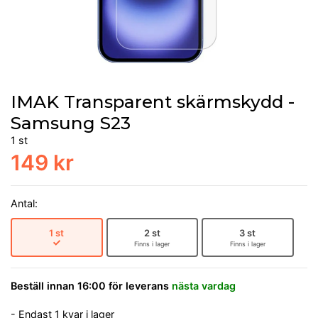
IMAK Transparent skärmskydd -
Samsung S23
1 st
149 kr
Antal:
1 st
2 st
3 st
Finns i lager
Finns i lager
Beställ innan 16:00 för leverans
nästa vardag
- Endast 1 kvar i lager