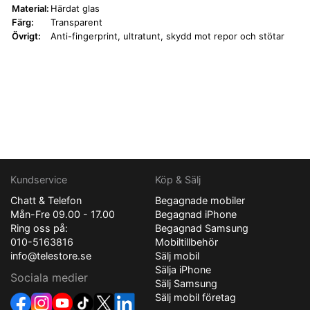
Material:
Härdat glas
Färg:
Transparent
Övrigt:
Anti-fingerprint, ultratunt, skydd mot repor och stötar
Kundservice
Köp & Sälj
Chatt & Telefon
Begagnade mobiler
Mån-Fre 09.00 - 17.00
Begagnad iPhone
Ring oss på:
Begagnad Samsung
010-5163816
Mobiltillbehör
info@telestore.se
Sälj mobil
Sälja iPhone
Sociala medier
Sälj Samsung
Sälj mobil företag