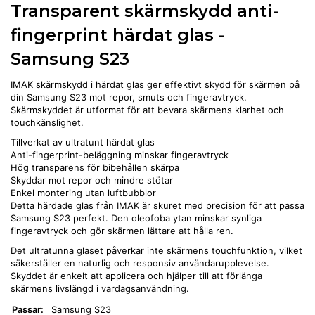
Transparent skärmskydd anti-
fingerprint härdat glas -
Samsung S23
IMAK skärmskydd i härdat glas ger effektivt skydd för skärmen på
din Samsung S23 mot repor, smuts och fingeravtryck.
Skärmskyddet är utformat för att bevara skärmens klarhet och
touchkänslighet.
Tillverkat av ultratunt härdat glas
Anti-fingerprint-beläggning minskar fingeravtryck
Hög transparens för bibehållen skärpa
Skyddar mot repor och mindre stötar
Enkel montering utan luftbubblor
Detta härdade glas från IMAK är skuret med precision för att passa
Samsung S23 perfekt. Den oleofoba ytan minskar synliga
fingeravtryck och gör skärmen lättare att hålla ren.
Det ultratunna glaset påverkar inte skärmens touchfunktion, vilket
säkerställer en naturlig och responsiv användarupplevelse.
Skyddet är enkelt att applicera och hjälper till att förlänga
skärmens livslängd i vardagsanvändning.
Passar:
Samsung S23