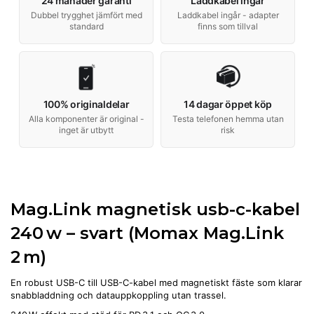
24 månader garanti
Laddkabel ingår
Dubbel trygghet jämfört med
Laddkabel ingår - adapter
standard
finns som tillval
100% originaldelar
14 dagar öppet köp
Alla komponenter är original -
Testa telefonen hemma utan
inget är utbytt
risk
Mag.Link magnetisk usb-c-kabel
240 w – svart (Momax Mag.Link
2 m)
En robust USB-C till USB-C-kabel med magnetiskt fäste som klarar
snabbladdning och datauppkoppling utan trassel.