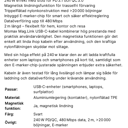
240 W effekt med stöd för PD 3.1 och QC 3.0
Magnetisk lindningsfunktion för trasselfri förvaring
Trippelflätad nylonkonstruktion med >20 000 böjningar
Inbyggd E-marker-chip för smart och säker effektreglering
Dataöverföring upp till 480 Mbps
2 m längd – flexibelt för hem, kontor och resa
Momax Mag.Link USB-C-kabel kombinerar hög prestanda med
praktisk användarvänlighet. Den magnetiska funktionen gör det
enkelt att linda ihop kabeln efter användning, och den kraftiga
nylonflätningen skyddar mot slitage.
Med sin höga effekt på 240 w klarar den av att ladda kraftfulla
enheter som laptops och smartphones på kort tid, samtidigt som
den E-marker-chip-justerade spänningen erbjuder extra säkerhet.
Kabeln är även testad för lång livslängd och lämpar sig både för
laddning och dataöverföring under krävande användning.
USB‑C-enheter (smartphones, laptops,
Passar:
surfplattor)
Material:
Aluminiumlegering (kontakter), nylonflätad TPE
Magnetisk
Ja, magnetisk lindning
funktion:
Färg:
Svart
240 W PD/QC, 480 Mbps data, 2 m, >20 000
Övrigt:
böjningar, E‑marker