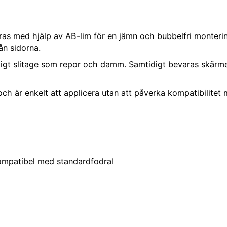
eras med hjälp av AB-lim för en jämn och bubbel­fri monteri
rån sidorna.
gt slitage som repor och damm. Samtidigt bevaras skärmen
ch är enkelt att applicera utan att påverka kompatibilitet 
kompatibel med standardfodral