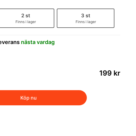
2 st
3 st
Finns i lager
Finns i lager
leverans
nästa vardag
199 kr
Köp nu