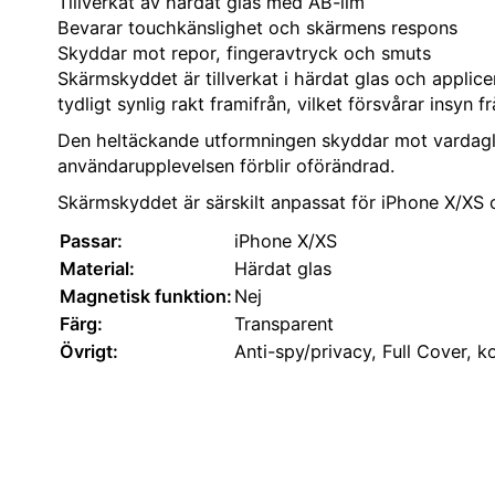
Tillverkat av härdat glas med AB-lim
Bevarar touchkänslighet och skärmens respons
Skyddar mot repor, fingeravtryck och smuts
Skärmskyddet är tillverkat i härdat glas och applic
tydligt synlig rakt framifrån, vilket försvårar insyn f
Den heltäckande utformningen skyddar mot vardagli
användarupplevelsen förblir oförändrad.
Skärmskyddet är särskilt anpassat för iPhone X/XS o
Passar:
iPhone X/XS
Material:
Härdat glas
Magnetisk funktion:
Nej
Färg:
Transparent
Övrigt:
Anti-spy/privacy, Full Cover, 