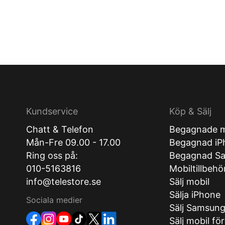
Kundservice
Köp & Sälj
Chatt & Telefon
Begagnade m
Mån-Fre 09.00 - 17.00
Begagnad iP
Ring oss på:
Begagnad S
010-5163816
Mobiltillbehö
info@telestore.se
Sälj mobil
Sälja iPhone
Sociala medier
Sälj Samsun
Sälj mobil fö