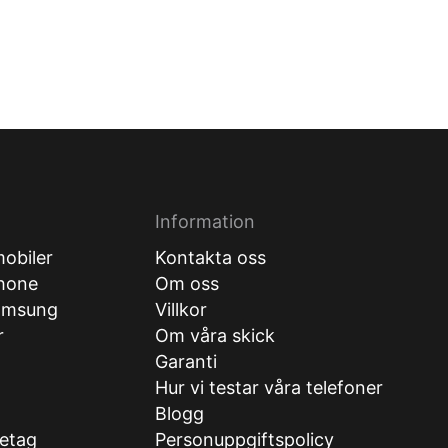
Information
obiler
Kontakta oss
hone
Om oss
amsung
Villkor
r
Om våra skick
Garanti
Hur vi testar våra telefoner
g
Blogg
retag
Personuppgiftspolicy