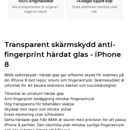
100% originaldelar
14 dagar öppet köp
Alla komponenter är original -
Testa telefonen hemma utan
inget är utbytt
risk
Transparent skärmskydd anti-
fingerprint härdat glas - iPhone
8
IMAK skärmskydd i härdat glas ger effektivt skydd för skärmen på
din iPhone 8 mot repor, smuts och fingeravtryck. Skärmskyddet är
utformat för att bevara skärmens klarhet och touchkänslighet.
Tillverkat av ultratunt härdat glas
Anti-fingerprint-beläggning minskar fingeravtryck
Hög transparens för bibehållen skärpa
Skyddar mot repor och mindre stötar
Enkel montering utan luftbubblor
Detta härdade glas från IMAK är skuret med precision för att passa
iPhone 8 perfekt. Den oleofoba ytan minskar synliga fingeravtryck