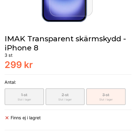
IMAK Transparent skärmskydd -
iPhone 8
3 st
299 kr
Antal:
1 st
2 st
3 st
Slut i lager
Slut i lager
Slut i lager
Finns ej i lagret