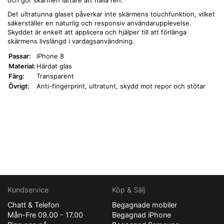
och gör skärmen lättare att hålla ren.
Det ultratunna glaset påverkar inte skärmens touchfunktion, vilket
säkerställer en naturlig och responsiv användarupplevelse.
Skyddet är enkelt att applicera och hjälper till att förlänga
skärmens livslängd i vardagsanvändning.
Passar:
iPhone 8
Material:
Härdat glas
Färg:
Transparent
Övrigt:
Anti-fingerprint, ultratunt, skydd mot repor och stötar
Kundservice
Köp & Sälj
Chatt & Telefon
Begagnade mobiler
Mån-Fre 09.00 - 17.00
Begagnad iPhone