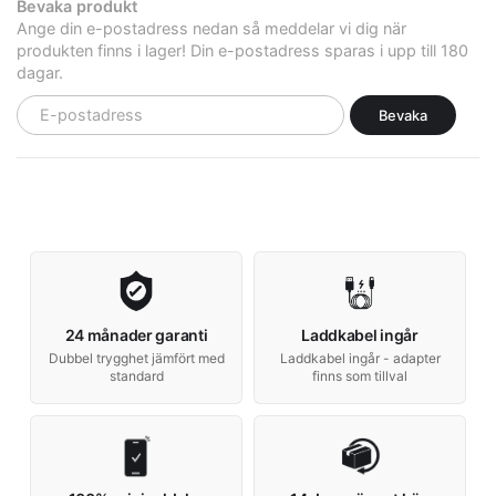
Bevaka produkt
Ange din e-postadress nedan så meddelar vi dig när
produkten finns i lager! Din e-postadress sparas i upp till 180
dagar.
Bevaka
24 månader garanti
Laddkabel ingår
Dubbel trygghet jämfört med
Laddkabel ingår - adapter
standard
finns som tillval