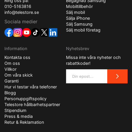
Ring oss på:
Begagnad Samsung
010-5163816
Mobiltillbehör
info@telestore.se
Sälj mobil
Sälja iPhone
Sociala medier
Sälj Samsung
Sälj mobil företag
Information
Nyhetsbrev
Kontakta oss
Missa inte våra nyheter och
Om oss
rabattkoder!
Villkor
Om våra skick
Garanti
Hur vi testar våra telefoner
Blogg
Personuppgiftspolicy
Telestore hållbarhetspartner
Stipendium
Press & media
Retur & Reklamation