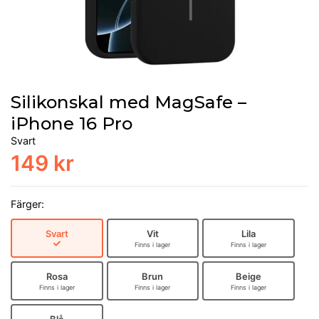
Silikonskal med MagSafe –
iPhone 16 Pro
Svart
149 kr
Färger:
Svart
Vit
Lila
Finns i lager
Finns i lager
Rosa
Brun
Beige
Finns i lager
Finns i lager
Finns i lager
Blå