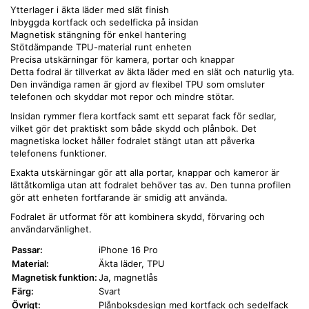
Ytterlager i äkta läder med slät finish
Inbyggda kortfack och sedelficka på insidan
Magnetisk stängning för enkel hantering
Stötdämpande TPU-material runt enheten
Precisa utskärningar för kamera, portar och knappar
Detta fodral är tillverkat av äkta läder med en slät och naturlig yta.
Den invändiga ramen är gjord av flexibel TPU som omsluter
telefonen och skyddar mot repor och mindre stötar.
Insidan rymmer flera kortfack samt ett separat fack för sedlar,
vilket gör det praktiskt som både skydd och plånbok. Det
magnetiska locket håller fodralet stängt utan att påverka
telefonens funktioner.
Exakta utskärningar gör att alla portar, knappar och kameror är
lättåtkomliga utan att fodralet behöver tas av. Den tunna profilen
gör att enheten fortfarande är smidig att använda.
Fodralet är utformat för att kombinera skydd, förvaring och
användarvänlighet.
Passar:
iPhone 16 Pro
Material:
Äkta läder, TPU
Magnetisk funktion:
Ja, magnetlås
Färg:
Svart
Övrigt:
Plånboksdesign med kortfack och sedelfack