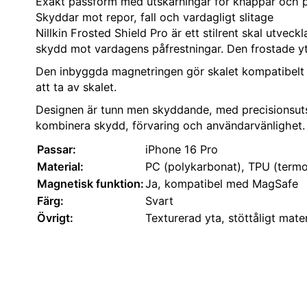
Exakt passform med utskärningar för knappar och 
Skyddar mot repor, fall och vardagligt slitage
Nillkin Frosted Shield Pro är ett stilrent skal utve
skydd mot vardagens påfrestningar. Den frostade yt
Den inbyggda magnetringen gör skalet kompatibelt med
att ta av skalet.
Designen är tunn men skyddande, med precisionsutskä
kombinera skydd, förvaring och användarvänlighet.
Passar:
iPhone 16 Pro
Material:
PC (polykarbonat), TPU (termo
Magnetisk funktion:
Ja, kompatibel med MagSafe
Färg:
Svart
Övrigt:
Texturerad yta, stöttåligt mate