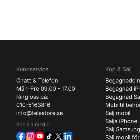
Kundservice
Köp & Sälj
Chatt & Telefon
Begagnade m
Mån-Fre 09.00 - 17.00
Begagnad iP
Ring oss på:
Begagnad S
010-5163816
Mobiltillbehö
info@telestore.se
Sälj mobil
Sälja iPhone
Sociala medier
Sälj Samsun
Sälj mobil fö