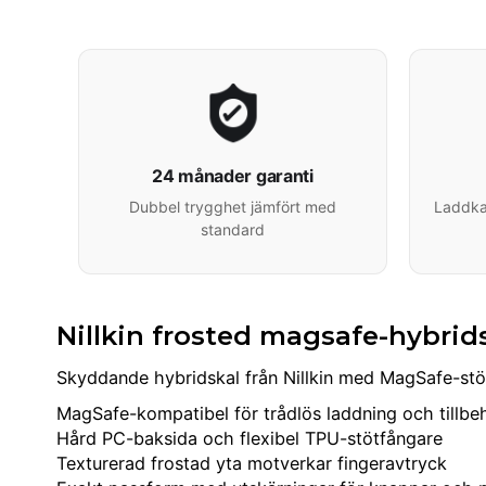
24 månader garanti
Dubbel trygghet jämfört med
Laddkab
standard
Nillkin frosted magsafe-hybrids
Skyddande hybridskal från Nillkin med MagSafe-stöd
MagSafe-kompatibel för trådlös laddning och tillbe
Hård PC-baksida och flexibel TPU-stötfångare
Texturerad frostad yta motverkar fingeravtryck