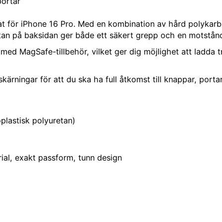
portar
cklat för iPhone 16 Pro. Med en kombination av hård polykarb
an på baksidan ger både ett säkert grepp och en motståndsk
 MagSafe-tillbehör, vilket ger dig möjlighet att ladda trådl
rningar för att du ska ha full åtkomst till knappar, portar
plastisk polyuretan)
rial, exakt passform, tunn design