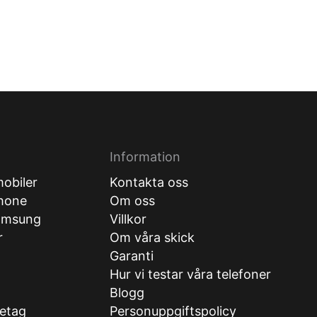
Information
obiler
Kontakta oss
hone
Om oss
amsung
Villkor
r
Om våra skick
Garanti
Hur vi testar våra telefoner
g
Blogg
retag
Personuppgiftspolicy