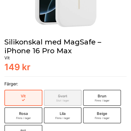
Silikonskal med MagSafe –
iPhone 16 Pro Max
Vit
149 kr
Färger:
Vit
Svart
Brun
Slut i lager
Finns i lager
Rosa
Lila
Beige
Finns i lager
Finns i lager
Finns i lager
Blå