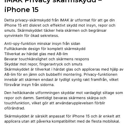
iPhone 15
Detta privacy-skärmskydd från IMAK är utformat för att ge din
iPhone 15 ett diskret och effektivt skydd mot insyn, repor och
smuts. Skärmskyddet täcker hela skärmen och begränsar
synvinkeln för ökad sekretess.
Anti-spy-funktion minskar insyn från sidan
Fulltäckande design för komplett skärmskydd
Tillverkat av härdat glas med AB-lim
Bevarar touchkänslighet och skärmens respons
Skyddar mot repor, fingeravtryck och smuts
Skärmskyddet är tillverkat i härdat glas och appliceras med hjälp av
AB-lim för en jämn och bubbel­fri montering. Privacy-funktionen
innebär att skärmen endast är tydligt synlig rakt framifrån, vilket
försvårar insyn från sidorna.
Den heltäckande utformningen skyddar mot vardagligt slitage som
repor och damm. Samtidigt bevaras skärmens skärpa och
touchfunktion, vilket gör att användarupplevelsen förblir
oförändrad.
Skärmskyddet är särskilt anpassat för iPhone 15 och är enkelt att
applicera utan att påverka kompatibilitet med de flesta mobilskal.