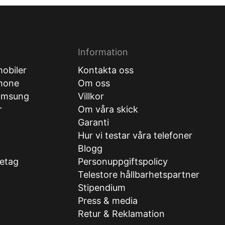
Information
obiler
Kontakta oss
hone
Om oss
amsung
Villkor
r
Om våra skick
Garanti
Hur vi testar våra telefoner
g
Blogg
retag
Personuppgiftspolicy
Telestore hållbarhetspartner
Stipendium
Press & media
Retur & Reklamation