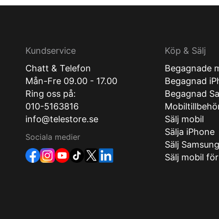
Kundservice
Köp & Sälj
Chatt & Telefon
Begagnade m
Mån-Fre 09.00 - 17.00
Begagnad iP
Ring oss på:
Begagnad S
010-5163816
Mobiltillbehö
info@telestore.se
Sälj mobil
Sälja iPhone
Sociala medier
Sälj Samsun
Sälj mobil fö