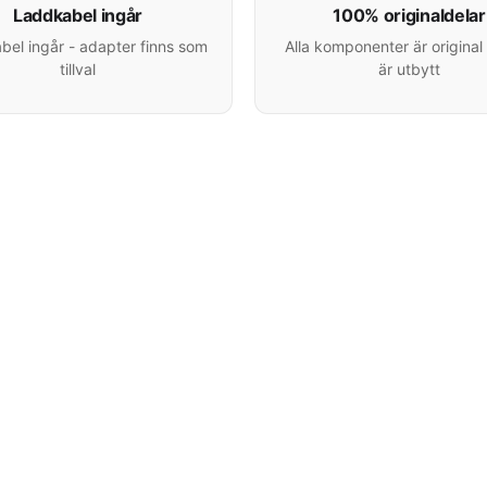
Laddkabel ingår
100% originaldelar
el ingår - adapter finns som
Alla komponenter är original 
tillval
är utbytt