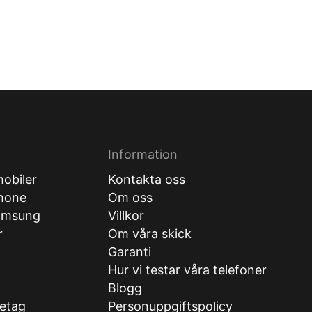
Information
obiler
Kontakta oss
hone
Om oss
amsung
Villkor
r
Om våra skick
Garanti
Hur vi testar våra telefoner
g
Blogg
retag
Personuppgiftspolicy