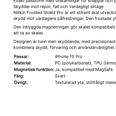
Exakt passform med utskärningar för knappar och 
Skyddar mot repor, fall och vardagligt slitage
Nillkin Frosted Shield Pro är ett stilrent skal utve
skydd mot vardagens påfrestningar. Den frostade yt
Den inbyggda magnetringen gör skalet kompatibelt med
att ta av skalet.
Designen är tunn men skyddande, med precisionsutskä
kombinera skydd, förvaring och användarvänlighet.
Passar:
iPhone 15 Pro
Material:
PC (polykarbonat), TPU (termo
Magnetisk funktion:
Ja, kompatibel med MagSafe
Färg:
Svart
Övrigt:
Texturerad yta, stöttåligt mate