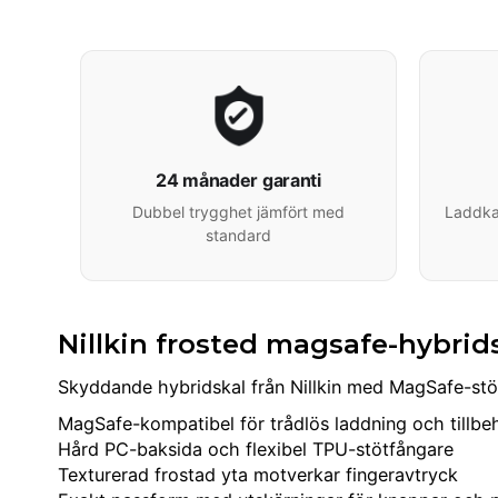
24 månader garanti
Dubbel trygghet jämfört med
Laddkab
standard
Nillkin frosted magsafe-hybrids
Skyddande hybridskal från Nillkin med MagSafe-stöd
MagSafe-kompatibel för trådlös laddning och tillbe
Hård PC-baksida och flexibel TPU-stötfångare
Texturerad frostad yta motverkar fingeravtryck