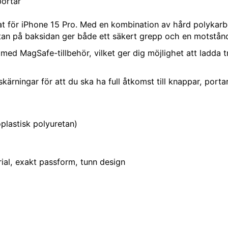
portar
cklat för iPhone 15 Pro. Med en kombination av hård polykarb
an på baksidan ger både ett säkert grepp och en motståndsk
 MagSafe-tillbehör, vilket ger dig möjlighet att ladda trådl
rningar för att du ska ha full åtkomst till knappar, portar
plastisk polyuretan)
rial, exakt passform, tunn design