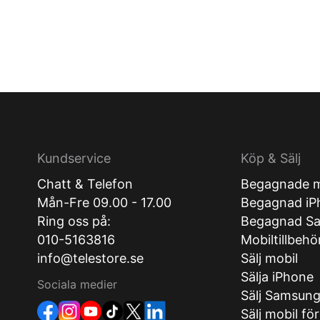
Kundservice
Köp & Sälj
Chatt & Telefon
Begagnade m
Mån-Fre 09.00 - 17.00
Begagnad iP
Ring oss på:
Begagnad S
010-5163816
Mobiltillbehö
info@telestore.se
Sälj mobil
Sälja iPhone
Sociala medier
Sälj Samsun
Sälj mobil fö