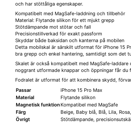
och har stöttåliga egenskaper.
Kompatibelt med MagSafe-laddning och tillbehör
Material: Flytande silikon för ett mjukt grepp
Stötdämpande mot stötar och fall
Precisionstillverkad för exakt passform
Skyddar både baksidan och kanterna på mobilen
Detta mobilskal är särskilt utformat för iPhone 15 P
bra grepp och enkel hantering, samtidigt som det tu
Skalet är också kompatibelt med MagSafe-laddare och
noggrant utformade knappar och öppningar får du full
Fodralet är utformat för att kombinera skydd, förva
Passar
iPhone 15 Pro Max
Material
Flytande silikon
Magnetisk funktion
Kompatibel med MagSafe
Färg
Beige, Baby blå, Blå, Lila, Rosa,
Övrigt
Stötdämpande, precisionsutskär