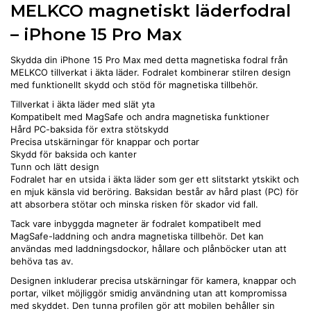
MELKCO magnetiskt läderfodral
– iPhone 15 Pro Max
Skydda din iPhone 15 Pro Max med detta magnetiska fodral från
MELKCO tillverkat i äkta läder. Fodralet kombinerar stilren design
med funktionellt skydd och stöd för magnetiska tillbehör.
Tillverkat i äkta läder med slät yta
Kompatibelt med MagSafe och andra magnetiska funktioner
Hård PC-baksida för extra stötskydd
Precisa utskärningar för knappar och portar
Skydd för baksida och kanter
Tunn och lätt design
Fodralet har en utsida i äkta läder som ger ett slitstarkt ytskikt och
en mjuk känsla vid beröring. Baksidan består av hård plast (PC) för
att absorbera stötar och minska risken för skador vid fall.
Tack vare inbyggda magneter är fodralet kompatibelt med
MagSafe-laddning och andra magnetiska tillbehör. Det kan
användas med laddningsdockor, hållare och plånböcker utan att
behöva tas av.
Designen inkluderar precisa utskärningar för kamera, knappar och
portar, vilket möjliggör smidig användning utan att kompromissa
med skyddet. Den tunna profilen gör att mobilen behåller sin