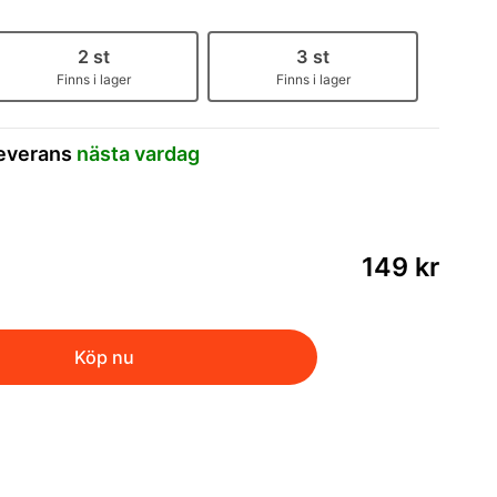
2 st
3 st
Finns i lager
Finns i lager
leverans
nästa vardag
149 kr
Köp nu