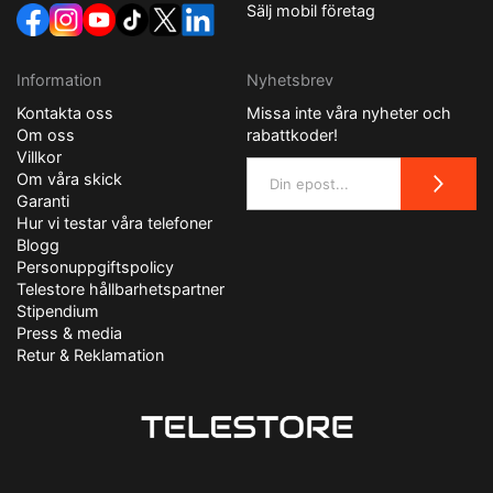
Sälj mobil företag
Information
Nyhetsbrev
Kontakta oss
Missa inte våra nyheter och
Om oss
rabattkoder!
Villkor
Om våra skick
Garanti
Hur vi testar våra telefoner
Blogg
Personuppgiftspolicy
Telestore hållbarhetspartner
Stipendium
Press & media
Retur & Reklamation