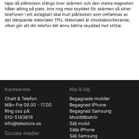
tapp då plånboken stängs över skärmen och den starka magneten
håller allting på plats. Inte nog med skyddet för skärmen så sitter
telefonen i ett avtagbart skal inuti plånboken som omfamnas av
det dämpande materialet TPU. Materialet är chockabsorberande,
vilket gör att din telefon blir ännu bättre skyddad mot stötar.
Kundservice
Köp & Sälj
Chatt & Telefon
Begagnade mobiler
Mån-Fre 09.00 - 17.00
Begagnad iPhone
Ring oss på:
Begagnad Samsung
010-5163816
Mobiltillbehör
info@telestore.se
Sälj mobil
Sälja iPhone
Sociala medier
Sälj Samsung