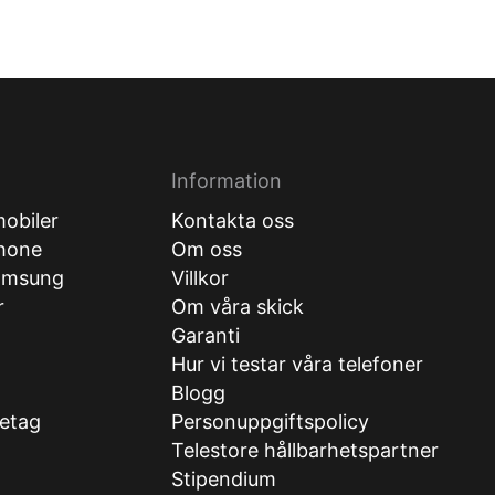
Information
obiler
Kontakta oss
hone
Om oss
amsung
Villkor
r
Om våra skick
Garanti
Hur vi testar våra telefoner
g
Blogg
retag
Personuppgiftspolicy
Telestore hållbarhetspartner
Stipendium