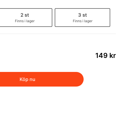
2 st
3 st
Finns i lager
Finns i lager
149 kr
Köp nu