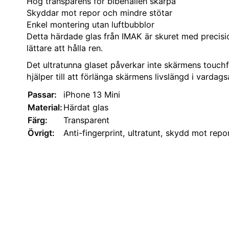
Hög transparens för bibehållen skärpa
Skyddar mot repor och mindre stötar
Enkel montering utan luftbubblor
Detta härdade glas från IMAK är skuret med precisi
lättare att hålla ren.
Det ultratunna glaset påverkar inte skärmens touchfu
hjälper till att förlänga skärmens livslängd i vardag
Passar:
iPhone 13 Mini
Material:
Härdat glas
Färg:
Transparent
Övrigt:
Anti-fingerprint, ultratunt, skydd mot repo