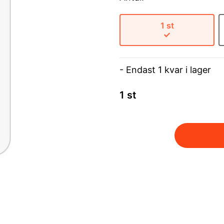
1 st
- Endast 1 kvar i lager
1 st