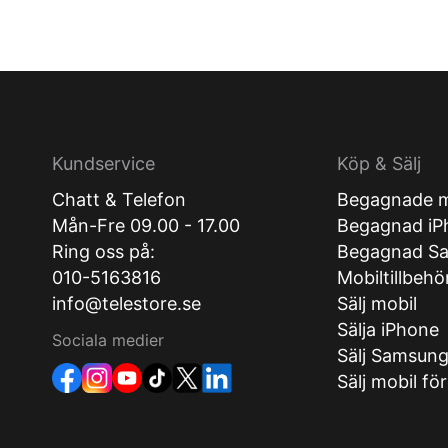
Kundservice
Köp & Sälj
Chatt & Telefon
Begagnade m
Mån-Fre 09.00 - 17.00
Begagnad iP
Ring oss på:
Begagnad S
010-5163816
Mobiltillbehö
info@telestore.se
Sälj mobil
Sälja iPhone
Sociala medier
Sälj Samsun
Sälj mobil fö