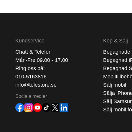
Kundservice
Köp & Sälj
Chatt & Telefon
Begagnade 
Mån-Fre 09.00 - 17.00
Begagnad i
Ring oss på:
Begagnad 
010-5163816
Mobiltillbeh
info@telestore.se
Sälj mobil
Sälja iPhon
Sociala medier
Sälj Samsu
Sälj mobil f