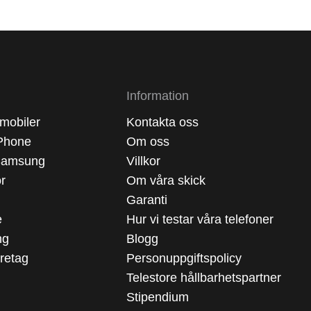
Information
mobiler
Kontakta oss
Phone
Om oss
Samsung
Villkor
ör
Om våra skick
Garanti
e
Hur vi testar våra telefoner
ng
Blogg
öretag
Personuppgiftspolicy
Telestore hållbarhetspartner
Stipendium