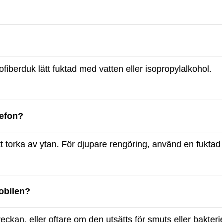
iberduk lätt fuktad med vatten eller isopropylalkohol.
lefon?
tt torka av ytan. För djupare rengöring, använd en fuktad
obilen?
ckan, eller oftare om den utsätts för smuts eller bakteri