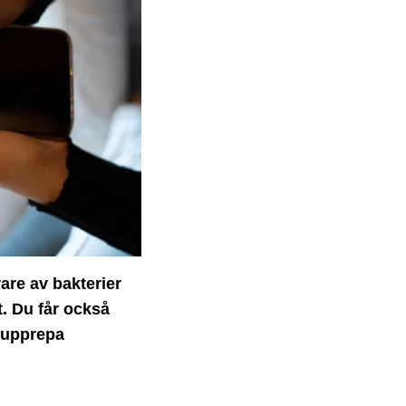
rare av bakterier
t. Du får också
r upprepa