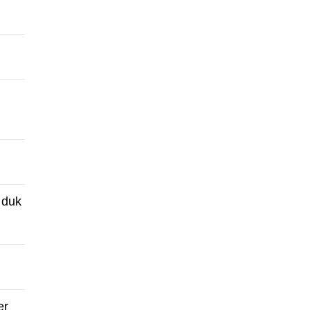
 duk
er