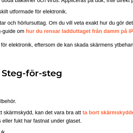
t döda bakterier och virus. Appliceras på duk, inte direkt
ilt utformade för elektronik.
tar och hörlursuttag. Om du vill veta exakt hur du gör de
eg-guide om
hur du rensar ladduttaget från damm på i
för elektronik, eftersom de kan skada skärmens ytbehandl
Steg-för-steg
lbehör.
tt skärmskydd, kan det vara bra att
ta bort skärmskydde
ller fukt har fastnat under glaset.
uk.