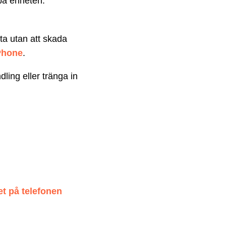
 på enheten.
tta utan att skada
Phone
.
ing eller tränga in
t på telefonen