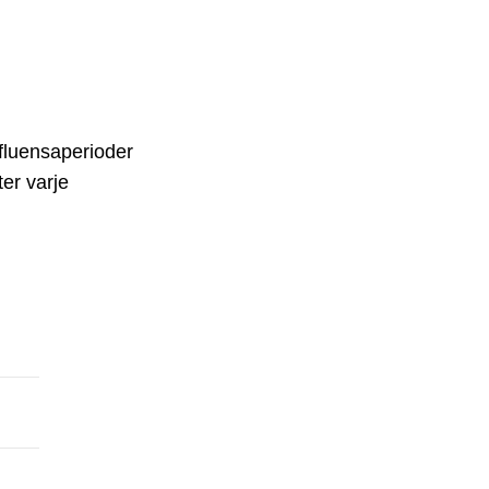
fluensaperioder
ter varje