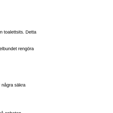
n toalettsits. Detta
egelbundet rengöra
är några säkra