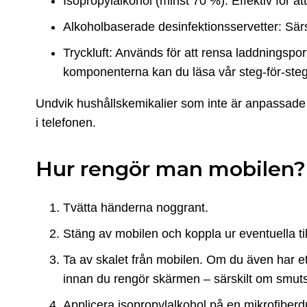
Isopropylalkohol (minst 70 %): Effektiv för at
Alkoholbaserade desinfektionsservetter: Särsk
Tryckluft: Används för att rensa laddningspor
komponenterna kan du läsa vår steg-för-st
Undvik hushållskemikalier som inte är anpassade 
i telefonen.
Hur rengör man mobilen? 
Tvätta händerna noggrant.
Stäng av mobilen och koppla ur eventuella til
Ta av skalet från mobilen. Om du även har e
innan du rengör skärmen – särskilt om smuts e
Applicera isopropylalkohol på en mikrofiberd