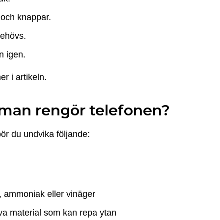
r och knappar.
behövs.
n igen.
r i artikeln.
man rengör telefonen?
ör du undvika följande:
, ammoniak eller vinäger
va material som kan repa ytan