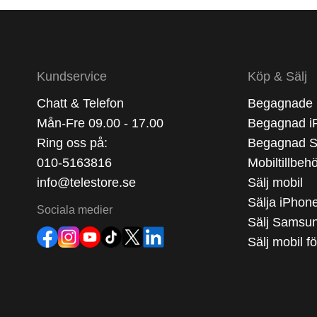
Kundservice
Köp & Sälj
Chatt & Telefon
Begagnade 
Mån-Fre 09.00 - 17.00
Begagnad i
Ring oss på:
Begagnad 
010-5163816
Mobiltillbeh
info@telestore.se
Sälj mobil
Sälja iPhon
Sociala medier
Sälj Samsu
Sälj mobil f