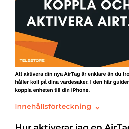
Att aktivera din nya AirTag är enklare än du t
håller koll på dina värdesaker. I den här guiden
koppla enheten till din iPhone.
Innehållsförteckning
Hur aktiverar jag en AirT