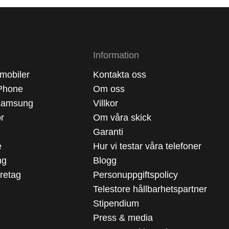
Information
mobiler
Kontakta oss
Phone
Om oss
Samsung
Villkor
ör
Om våra skick
Garanti
e
Hur vi testar våra telefoner
ng
Blogg
öretag
Personuppgiftspolicy
Telestore hållbarhetspartner
Stipendium
Press & media