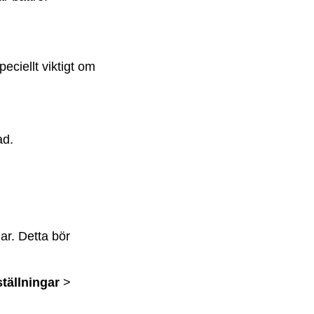
ciellt viktigt om
ad.
gar. Detta bör
ställningar
>