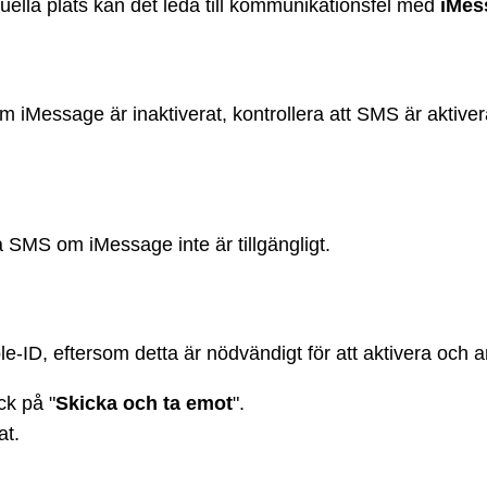
ella plats kan det leda till kommunikationsfel med
iMes
 iMessage är inaktiverat, kontrollera att SMS är aktiver
a SMS om iMessage inte är tillgängligt.
Apple-ID, eftersom detta är nödvändigt för att aktivera oc
ck på "
Skicka och ta emot
".
at.