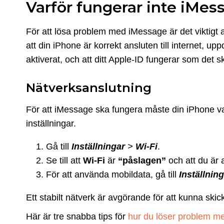
Varför fungerar inte iMes
För att lösa problem med iMessage är det viktigt at
att din iPhone är korrekt ansluten till internet, up
aktiverat, och att ditt Apple-ID fungerar som det s
Nätverksanslutning
För att iMessage ska fungera måste din iPhone vara
inställningar.
Gå till
Inställningar
>
Wi-Fi
.
Se till att
Wi-Fi
är
“påslagen”
och att du är a
För att använda mobildata, gå till
Inställnin
Ett stabilt nätverk är avgörande för att kunna s
Här är tre snabba tips för
hur du löser problem m