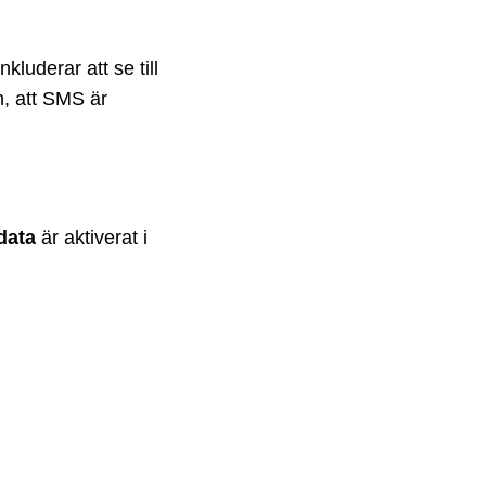
luderar att se till
on, att SMS är
data
är aktiverat i