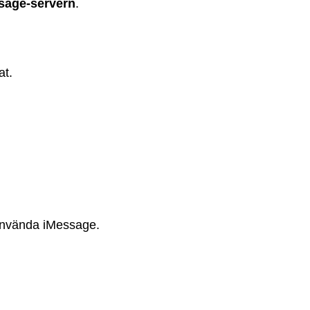
sage-servern
.
at.
h använda iMessage.