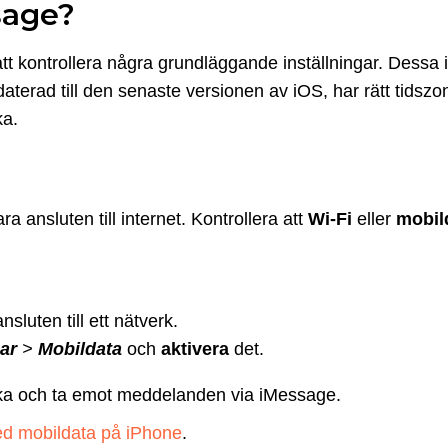
sage?
t kontrollera några grundläggande inställningar. Dessa ink
pdaterad till den senaste versionen av iOS, har rätt tidsz
ka.
 ansluten till internet. Kontrollera att
Wi-Fi
eller
mobil
nsluten till ett nätverk.
gar
>
Mobildata
och
aktivera
det.
kicka och ta emot meddelanden via iMessage.
ed mobildata på iPhone
.