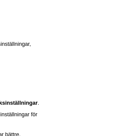
nställningar,
ksinställningar
.
nställningar för
ar bättre.