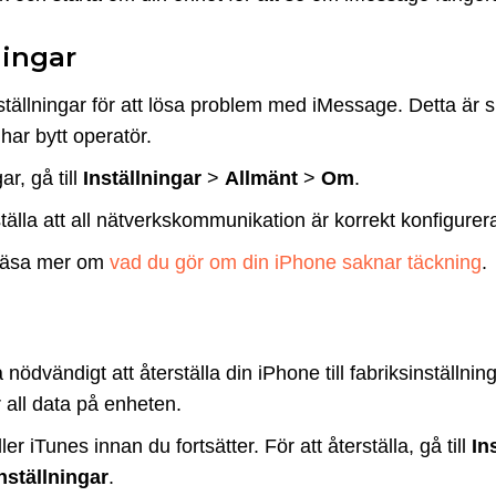
ningar
llningar för att lösa problem med iMessage. Detta är spe
har bytt operatör.
r, gå till
Inställningar
>
Allmänt
>
Om
.
älla att all nätverkskommunikation är korrekt konfigurer
läsa mer om
vad du gör om din iPhone saknar täckning
.
ödvändigt att återställa din iPhone till fabriksinställnin
 all data på enheten.
 iTunes innan du fortsätter. För att återställa, gå till
In
nställningar
.