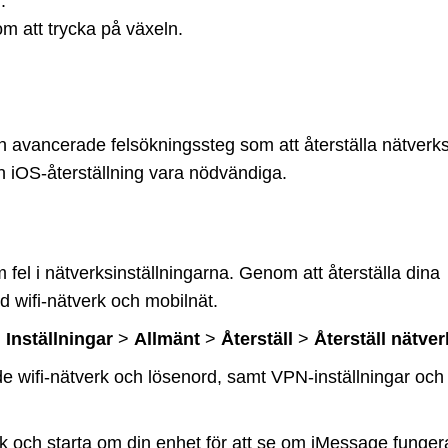
.
m att trycka på växeln.
vancerade felsökningssteg som att återställa nätverksi
en iOS-återställning vara nödvändiga.
el i nätverksinställningarna. Genom att återställa dina
d wifi-nätverk och mobilnät.
l
Inställningar
>
Allmänt
>
Återställ
>
Återställ nätver
e wifi-nätverk och lösenord, samt VPN-inställningar och i
tverk och starta om din enhet för att se om iMessage funger