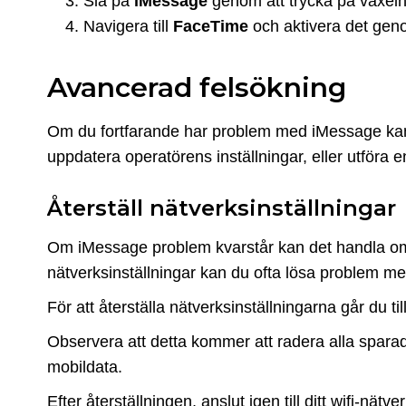
Slå på
iMessage
genom att trycka på växeln
Navigera till
FaceTime
och aktivera det geno
Avancerad felsökning
Om du fortfarande har problem med iMessage kan a
uppdatera operatörens inställningar, eller utföra 
Återställ nätverksinställningar
Om iMessage problem kvarstår kan det handla om f
nätverksinställningar kan du ofta lösa problem me
För att återställa nätverksinställningarna går du til
Observera att detta kommer att radera alla sparad
mobildata.
Efter återställningen, anslut igen till ditt wifi-nä