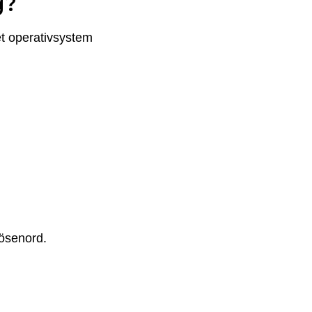
g?
et operativsystem
lösenord.