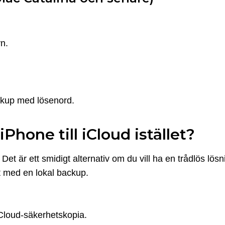
n.
ckup med lösenord.
Phone till iCloud istället?
t är ett smidigt alternativ om du vill ha en trådlös lös
rt med en lokal backup.
 iCloud-säkerhetskopia.