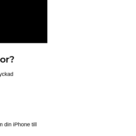
tor?
lyckad
 din iPhone till