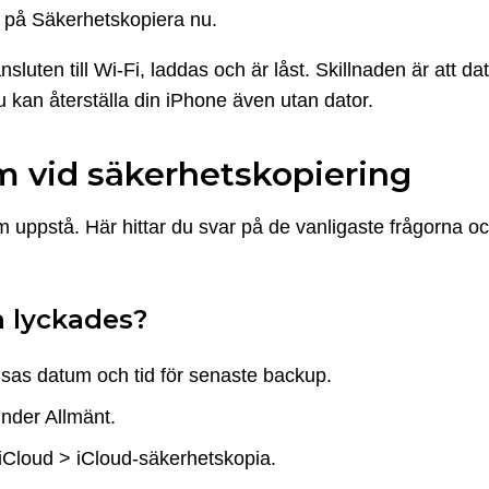
k på Säkerhetskopiera nu.
sluten till Wi-Fi, laddas och är låst. Skillnaden är att 
du kan återställa din iPhone även utan dator.
m vid säkerhetskopiering
uppstå. Här hittar du svar på de vanligaste frågorna och 
n lyckades?
 visas datum och tid för senaste backup.
under Allmänt.
 iCloud > iCloud-säkerhetskopia.