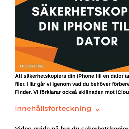
Att säkerhetskopiera din iPhone till en dator är
filer. Här går vi igenom vad du behöver förbe
Finder. Vi förklarar också skillnaden mot iCl
Innehållsförteckning
Video guide på hur du säkerhetskopier