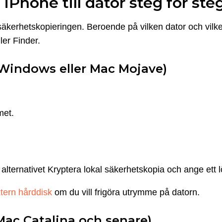
iPhone till dator steg för ste
 säkerhetskopieringen. Beroende på vilken dator och vilk
ler Finder.
Windows eller Mac Mojave)
met.
lternativet Kryptera lokal säkerhetskopia och ange ett 
xtern hårddisk
om du vill frigöra utrymme på datorn.
Mac Catalina och senare)