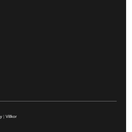
cy
|
Villkor