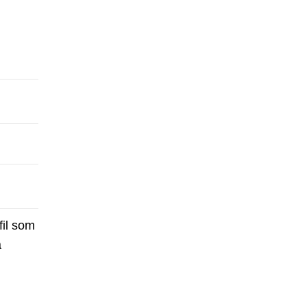
fil som
a