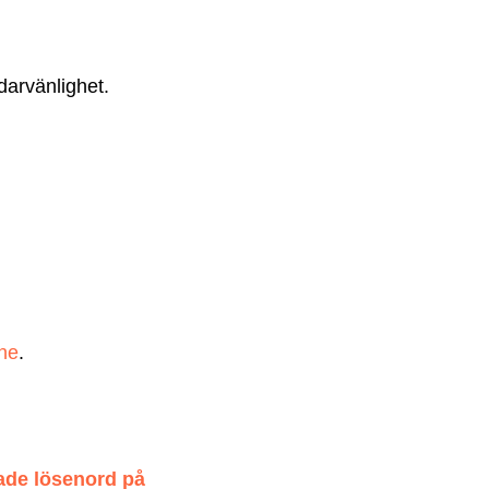
darvänlighet.
.
one
.
rade lösenord på