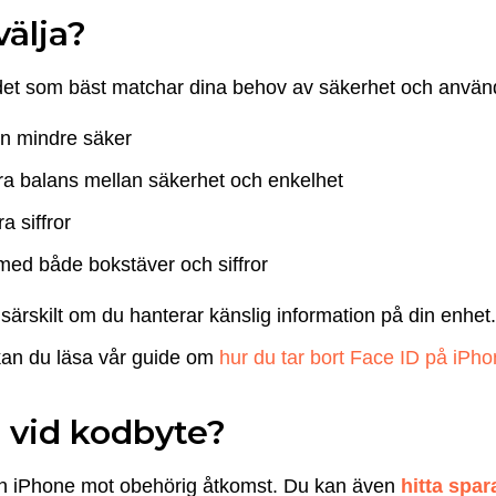
välja?
lj det som bäst matchar dina behov av säkerhet och använ
men mindre säker
bra balans mellan säkerhet och enkelhet
 siffror
med både bokstäver och siffror
ärskilt om du hanterar känslig information på din enhet
 kan du läsa vår guide om
hur du tar bort Face ID på iPh
å vid kodbyte?
din iPhone mot obehörig åtkomst. Du kan även
hitta spa