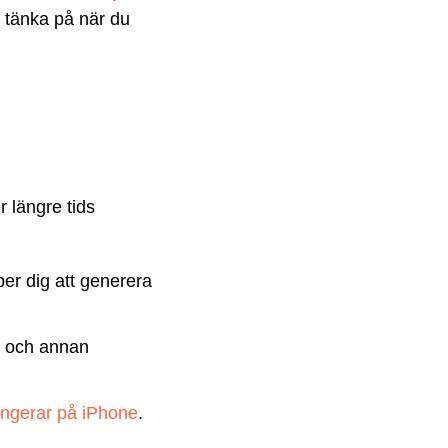
t tänka på när du
 längre tids
per dig att generera
n och annan
ungerar på iPhone
.