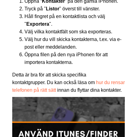
Öppna “
Kontakter
” på den gamla iPhonen.
Tryck på "
Listor
" överst till vänster.
Håll fingret på en kontaktlista och välj
"
Exportera
".
Välj vilka kontaktfält som ska exporteras.
Välj hur du vill skicka kontakterna, t.ex. via e-
post eller meddelanden.
Öppna filen på den nya iPhonen för att
importera kontakterna.
Detta är bra för att skicka specifika
kontaktgrupper. Du kan också läsa om
hur du rensar
telefonen på rätt sätt
innan du flyttar dina kontakter.