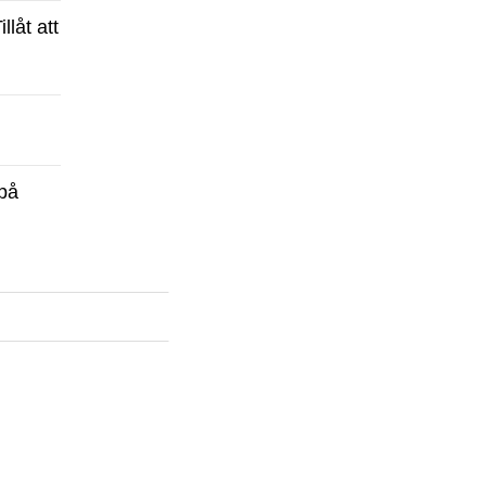
låt att
 på