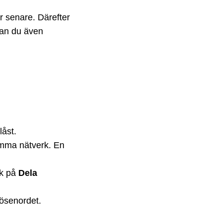
r senare. Därefter
kan du även
låst.
mma nätverk. En
ck på
Dela
lösenordet.