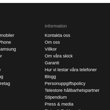
Information
mobiler
Kontakta oss
Phone
Om oss
Samsung
Villkor
ör
Om våra skick
Garanti
e
Hur vi testar våra telefoner
ng
Blogg
öretag
Personuppgiftspolicy
Telestore hållbarhetspartner
Stipendium
Press & media