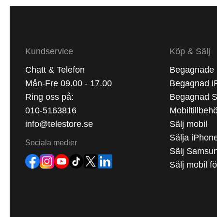
Kundservice
Köp & Sälj
Chatt & Telefon
Begagnade 
Mån-Fre 09.00 - 17.00
Begagnad i
Ring oss på:
Begagnad 
010-5163816
Mobiltillbeh
info@telestore.se
Sälj mobil
Sälja iPhon
Sociala medier
Sälj Samsu
Sälj mobil f