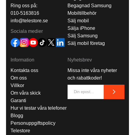
Ring oss på:
Begagnad Samsung
010-5163816
Mobiltillbehör
info@telestore.se
Sälj mobil
Sälja iPhone
Sociala medier
Sälj Samsung
Sälj mobil företag
Information
Nyhetsbrev
Kontakta oss
Missa inte våra nyheter
Om oss
och rabattkoder!
Villkor
Om våra skick
Garanti
Hur vi testar våra telefoner
Blogg
Personuppgiftspolicy
Telestore