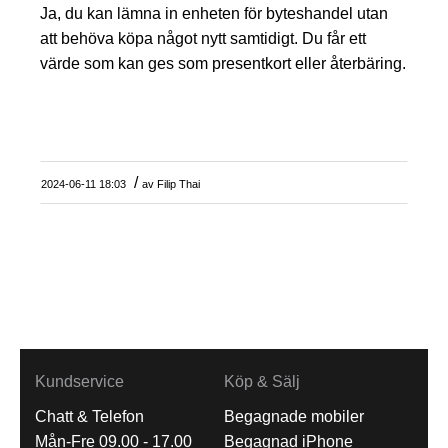
Ja, du kan lämna in enheten för byteshandel utan
att behöva köpa något nytt samtidigt. Du får ett
värde som kan ges som presentkort eller återbäring.
/
2024-06-11 18:03
av
Filip Thai
Kundservice
Köp & Sälj
Chatt & Telefon
Begagnade mobiler
Mån-Fre 09.00 - 17.00
Begagnad iPhone